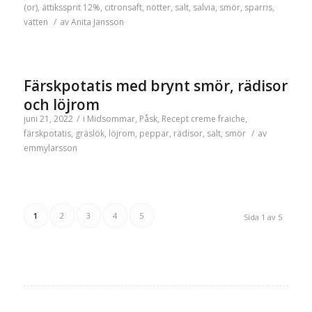
(or)
,
ättikssprit 12%
,
citronsaft
,
nötter
,
salt
,
salvia
,
smör
,
sparris
,
vatten
/
av
Anita Jansson
Färskpotatis med brynt smör, rädisor
och löjrom
juni 21, 2022
/
i
Midsommar
,
Påsk
,
Recept
creme fraiche
,
färskpotatis
,
gräslök
,
löjrom
,
peppar
,
rädisor
,
salt
,
smör
/
av
emmylarsson
1
2
3
4
5
Sida 1 av 5