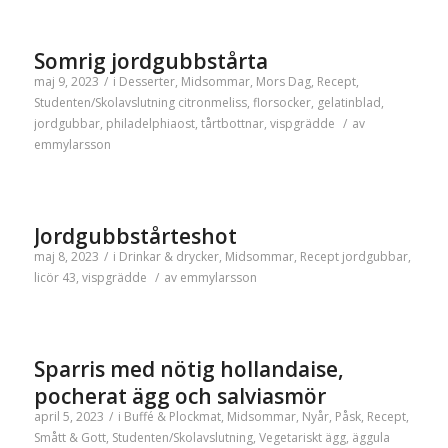
Somrig jordgubbstårta
maj 9, 2023
/
i
Desserter
,
Midsommar
,
Mors Dag
,
Recept
,
Studenten/Skolavslutning
citronmeliss
,
florsocker
,
gelatinblad
,
jordgubbar
,
philadelphiaost
,
tårtbottnar
,
vispgrädde
/
av
emmylarsson
Jordgubbstårteshot
maj 8, 2023
/
i
Drinkar & drycker
,
Midsommar
,
Recept
jordgubbar
,
licör 43
,
vispgrädde
/
av
emmylarsson
Sparris med nötig hollandaise,
pocherat ägg och salviasmör
april 5, 2023
/
i
Buffé & Plockmat
,
Midsommar
,
Nyår
,
Påsk
,
Recept
,
Smått & Gott
,
Studenten/Skolavslutning
,
Vegetariskt
ägg
,
äggula