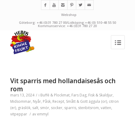
Webshop
Göteborg: +46 (0)31 780 27 00/Lidköping:+46 (0) 510-48 55 50
Kommunservice: +46 (0)31 780 27 20
Vit sparris med hollandaisesås och
rom
mars 13, 2024
/
i
Buffé & Plockmat
,
Fars Dag
,
Fisk & Skaldjur
,
Midsommar
,
Nyår
,
Påsk
,
Recept
,
Smått & Gott
äggula (or)
,
citron
(er)
,
gräslök
,
salt
,
smör
,
socker
,
sparris
,
stenbitsrom
,
vatten
,
vitpeppar
/
av
emmyl