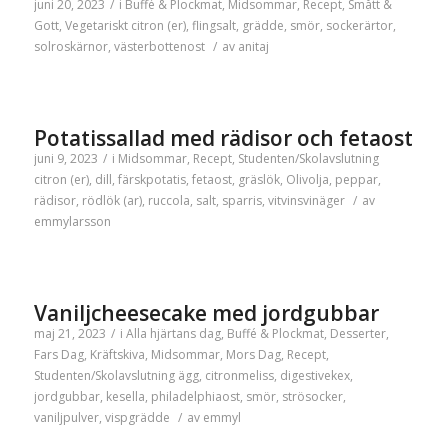
juni 20, 2023
/
i
Buffé & Plockmat
,
Midsommar
,
Recept
,
Smått &
Gott
,
Vegetariskt
citron (er)
,
flingsalt
,
grädde
,
smör
,
sockerärtor
,
solroskärnor
,
västerbottenost
/
av
anitaj
Potatissallad med rädisor och fetaost
juni 9, 2023
/
i
Midsommar
,
Recept
,
Studenten/Skolavslutning
citron (er)
,
dill
,
färskpotatis
,
fetaost
,
gräslök
,
Olivolja
,
peppar
,
rädisor
,
rödlök (ar)
,
ruccola
,
salt
,
sparris
,
vitvinsvinäger
/
av
emmylarsson
Vaniljcheesecake med jordgubbar
maj 21, 2023
/
i
Alla hjärtans dag
,
Buffé & Plockmat
,
Desserter
,
Fars Dag
,
Kräftskiva
,
Midsommar
,
Mors Dag
,
Recept
,
Studenten/Skolavslutning
ägg
,
citronmeliss
,
digestivekex
,
jordgubbar
,
kesella
,
philadelphiaost
,
smör
,
strösocker
,
vaniljpulver
,
vispgrädde
/
av
emmyl