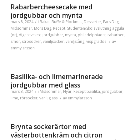
Rabarbercheesecake med
jordgubbar och mynta
mars 8, 2024
/
i
Bakat
,
Buffé & Plockmat
,
Desserter
,
Fars Dag
,
Midsommar
,
Mors Dag
,
Recept
,
Studenten/Skolavslutning
äggula
(or)
,
digestivekex
,
jordgubbar
,
mynta
,
philadelphiaost
,
rabarber
,
smör
,
strösocker
,
vaniljsocker
,
vaniljstång
,
vispgrädde
/
av
emmylarsson
Basilika- och limemarinerade
jordgubbar med glass
mars 3, 2024
/
i
Midsommar
,
Nyår
,
Recept
basilika
,
jordgubbar
,
lime
,
rörsocker
,
vaniljglass
/
av
emmylarsson
Brynta sockerärtor med
västerbottenkräm och citron