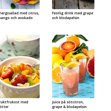
nergisallad med citrus,
Festlig drink med grape
ango och avokado
och blodapelsin
ruktfrukost med
Juice på sötcitron,
ötter
grape & blodapelsin