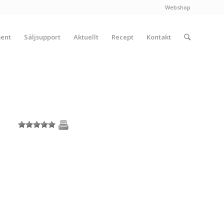
Webshop
ment
Säljsupport
Aktuellt
Recept
Kontakt
1
2
3
4
5