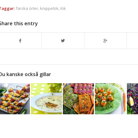
Taggar:
färska örter
,
knippelök
,
lök
Share this entry
Du kanske också gillar