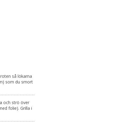
 roten så lökarna
form) som du smort
ra och strö över
d folie). Grilla i