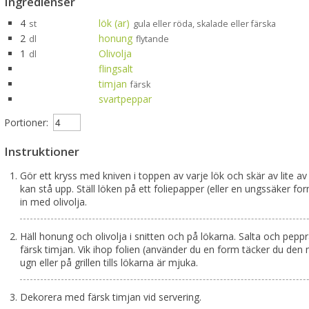
Ingredienser
4
lök (ar)
st
gula eller röda, skalade eller färska
2
honung
dl
flytande
1
Olivolja
dl
flingsalt
timjan
färsk
svartpeppar
Portioner:
Instruktioner
Gör ett kryss med kniven i toppen av varje lök och skär av lite av
kan stå upp. Ställ löken på ett foliepapper (eller en ungssäker 
in med olivolja.
Häll honung och olivolja i snitten och på lökarna. Salta och pepp
färsk timjan. Vik ihop folien (använder du en form täcker du den me
ugn eller på grillen tills lökarna är mjuka.
Dekorera med färsk timjan vid servering.