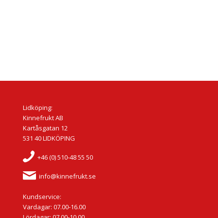
Lidköping:
Kinnefrukt AB
Kartåsgatan 12
531 40 LIDKÖPING
+46 (0) 510-48 55 50
info@kinnefrukt.se
Kundservice:
Vardagar: 07.00-16.00
Lördagar: 07.00-10.00