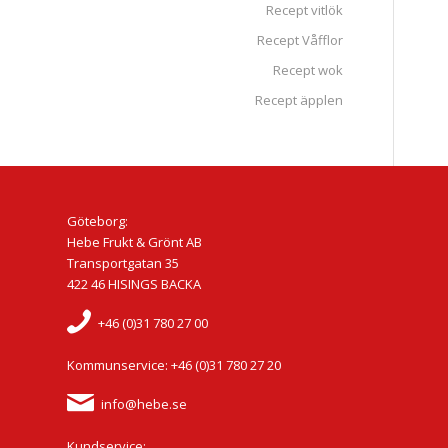
Recept vitlök
Recept Våfflor
Recept wok
Recept äpplen
Göteborg:
Hebe Frukt & Grönt AB
Transportgatan 35
422 46 HISINGS BACKA
+46 (0)31 780 27 00
Kommunservice: +46 (0)31 780 27 20
info@hebe.se
Kundservice: