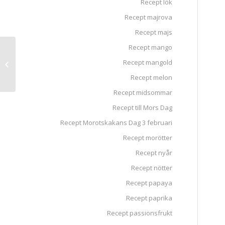
Recept lök
Recept majrova
Recept majs
Recept mango
Rabarberpaj med
Recept mangold
mandelmassa och
mynta
Recept melon
Recept midsommar
Recept till Mors Dag
Recept Morotskakans Dag 3 februari
Recept morötter
Recept nyår
Recept nötter
Recept papaya
Recept paprika
Recept passionsfrukt