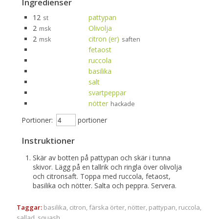
Ingredienser
12
pattypan
st
2
Olivolja
msk
2
citron (er)
msk
saften
fetaost
ruccola
basilika
salt
svartpeppar
nötter
hackade
Portioner:
portioner
Instruktioner
Skär av botten på pattypan och skär i tunna
skivor. Lägg på en tallrik och ringla över olivolja
och citronsaft. Toppa med ruccola, fetaost,
basilika och nötter. Salta och peppra. Servera.
Taggar:
basilika
,
citron
,
färska örter
,
nötter
,
pattypan
,
ruccola
,
sallad
,
squash