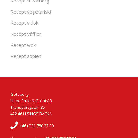
Recept till Valborg
Recept vegetariskt
Recept vitlök
Recept Våfflor
Recept wok
Recept äpplen
Göteborg:
Hebe Frukt & Grönt AB
Transportgatan 35
422 46 HISINGS BACKA
+46 (0)31 780 27 00