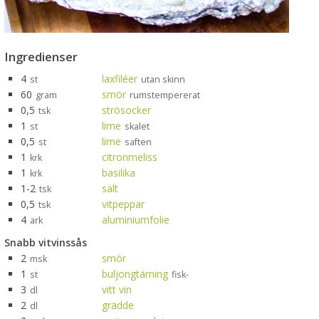
Ingredienser
4
laxfiléer
st
utan skinn
60
smör
gram
rumstempererat
0,5
strösocker
tsk
1
lime
st
skalet
0,5
lime
st
saften
1
citronmeliss
krk
1
basilika
krk
1-2
salt
tsk
0,5
vitpeppar
tsk
4
aluminiumfolie
ark
Snabb vitvinssås
2
smör
msk
1
buljongtärning
st
fisk-
3
vitt vin
dl
2
grädde
dl