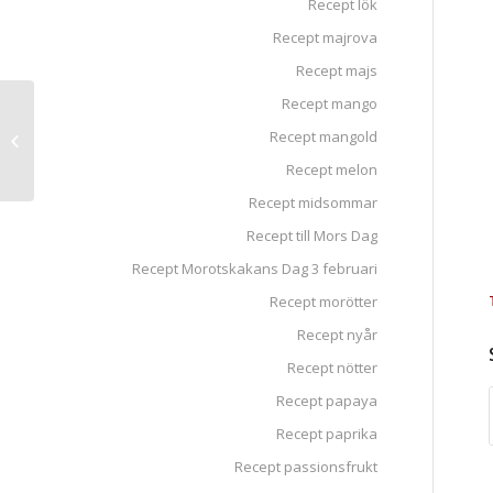
Recept lök
Recept majrova
Recept majs
Recept mango
Grillade morötter med
Recept mangold
fetaost och rosmarin
Recept melon
Recept midsommar
Recept till Mors Dag
Recept Morotskakans Dag 3 februari
Recept morötter
Recept nyår
Recept nötter
Recept papaya
Recept paprika
Recept passionsfrukt