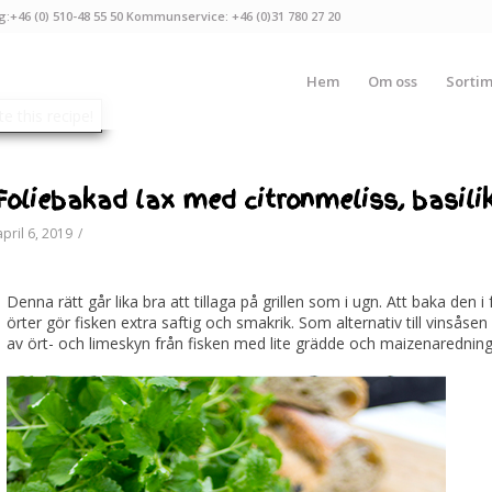
g:+46 (0) 510-48 55 50 Kommunservice: +46 (0)31 780 27 20
Hem
Om oss
Sorti
Foliebakad lax med citronmeliss, basil
april 6, 2019
/
Denna rätt går lika bra att tillaga på grillen som i ugn. Att baka den 
örter gör fisken extra saftig och smakrik. Som alternativ till vinsås
av ört- och limeskyn från fisken med lite grädde och maizenaredning