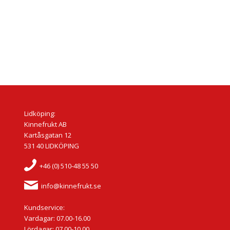
Lidköping:
Kinnefrukt AB
Kartåsgatan 12
531 40 LIDKÖPING
+46 (0) 510-48 55 50
info@kinnefrukt.se
Kundservice:
Vardagar: 07.00-16.00
Lördagar: 07.00-10.00