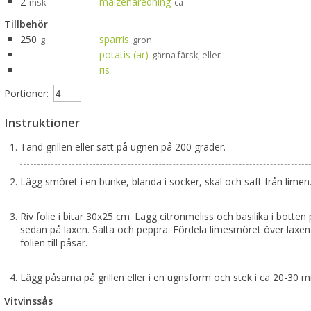
2
maizenaredning
msk
ca
Tillbehör
250
sparris
g
grön
potatis (ar)
gärna färsk, eller
ris
Portioner:
Instruktioner
Tänd grillen eller sätt på ugnen på 200 grader.
Lägg smöret i en bunke, blanda i socker, skal och saft från limen
Riv folie i bitar 30x25 cm. Lägg citronmeliss och basilika i botten 
sedan på laxen. Salta och peppra. Fördela limesmöret över laxen
folien till påsar.
Lägg påsarna på grillen eller i en ugnsform och stek i ca 20-30 mi
Vitvinssås