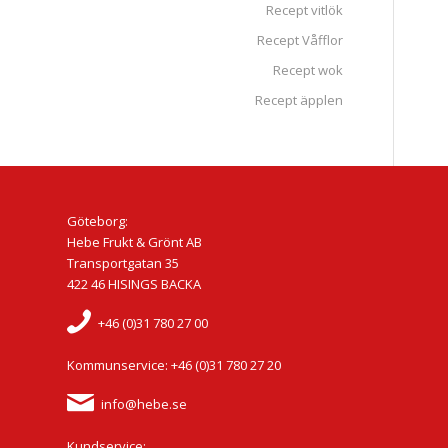
Recept vitlök
Recept Våfflor
Recept wok
Recept äpplen
Göteborg:
Hebe Frukt & Grönt AB
Transportgatan 35
422 46 HISINGS BACKA
+46 (0)31 780 27 00
Kommunservice: +46 (0)31 780 27 20
info@hebe.se
Kundservice: