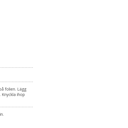
.
på folien. Lägg
. Knyckla ihop
n.