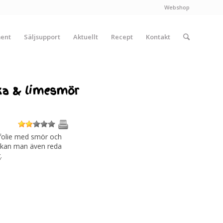
Webshop
ment
Säljsupport
Aktuellt
Recept
Kontakt
ika & limesmör
1
2
3
4
5
i folie med smör och
en kan man även reda
.