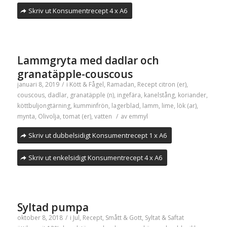
Skriv ut Konsumentrecept 4 x A6
Lammgryta med dadlar och
granatäpple-couscous
januari 8, 2019
/
i
Kött & Fågel
,
Ramadan
,
Recept
citron (er)
,
couscous
,
dadlar
,
granatäpple (n)
,
ingefära
,
kanelstång
,
koriander
,
köttbuljongtärning
,
kumminfrön
,
lagerblad
,
lamm
,
lime
,
lök (ar)
,
mynta
,
Olivolja
,
tomat (er)
,
vatten
/
av
emmyl
Skriv ut dubbelsidigt Konsumentrecept 1 x A6
Skriv ut enkelsidigt Konsumentrecept 4 x A6
Syltad pumpa
oktober 8, 2018
/
i
Jul
,
Recept
,
Smått & Gott
,
Syltat & Saftat