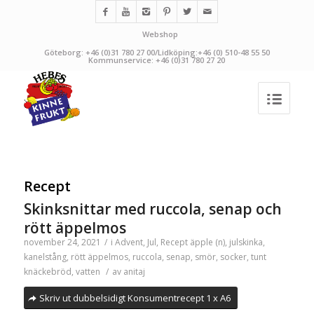
Webshop
Göteborg: +46 (0)31 780 27 00/Lidköping:+46 (0) 510-48 55 50
Kommunservice: +46 (0)31 780 27 20
Recept
Skinksnittar med ruccola, senap och
rött äppelmos
november 24, 2021
/
i
Advent
,
Jul
,
Recept
äpple (n)
,
julskinka
,
kanelstång
,
rött äppelmos
,
ruccola
,
senap
,
smör
,
socker
,
tunt
knäckebröd
,
vatten
/
av
anitaj
Skriv ut dubbelsidigt Konsumentrecept 1 x A6