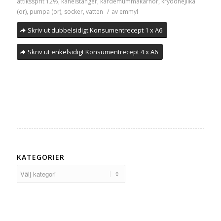
ättikssprit 12%
,
kanelstänger
,
kardemummakärnor
,
kryddnejlika
(or)
,
pumpa (or)
,
socker
,
vatten
/
av
emmyl
Skriv ut dubbelsidigt Konsumentrecept 1 x A6
Skriv ut enkelsidigt Konsumentrecept 4 x A6
KATEGORIER
Kategorier