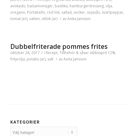
avokado
,
balsamvinäger
,
basilika
,
hamburgerdressing
,
olja
,
oregano
,
Portabello
,
röd lök
,
sallad
,
socker
,
sojasås
,
svartpeppar
,
tomat (er)
,
vatten
,
vitlök (ar)
/
av
Anita Jansson
Dubbelfriterade pommes frites
oktober 26, 2017
/
i
Recept
,
Tillbehör & såser
ättikssprit 12%
,
frityrolja
,
potatis (ar)
,
salt
/
av
Anita Jansson
KATEGORIER
Kategorier