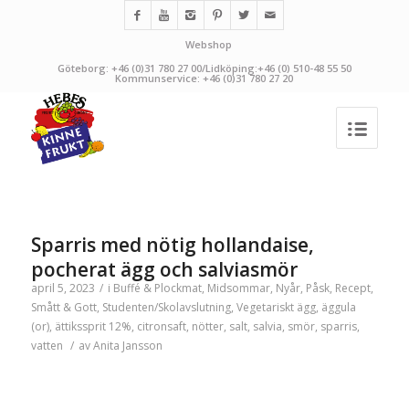
Webshop
Göteborg: +46 (0)31 780 27 00/Lidköping:+46 (0) 510-48 55 50
Kommunservice: +46 (0)31 780 27 20
Sparris med nötig hollandaise,
pocherat ägg och salviasmör
april 5, 2023
/
i
Buffé & Plockmat
,
Midsommar
,
Nyår
,
Påsk
,
Recept
,
Smått & Gott
,
Studenten/Skolavslutning
,
Vegetariskt
ägg
,
äggula
(or)
,
ättikssprit 12%
,
citronsaft
,
nötter
,
salt
,
salvia
,
smör
,
sparris
,
vatten
/
av
Anita Jansson