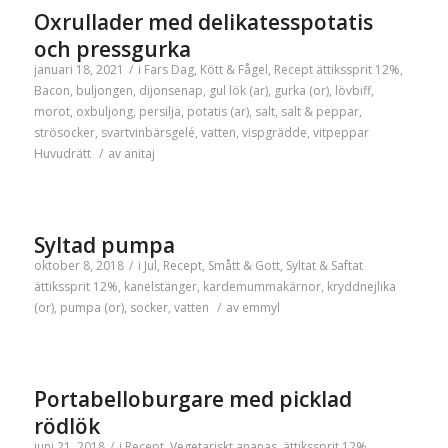
Oxrullader med delikatesspotatis
och pressgurka
januari 18, 2021
/
i
Fars Dag
,
Kött & Fågel
,
Recept
ättikssprit 12%
,
Bacon
,
buljongen
,
dijonsenap
,
gul lök (ar)
,
gurka (or)
,
lövbiff
,
morot
,
oxbuljong
,
persilja
,
potatis (ar)
,
salt
,
salt & peppar
,
strösocker
,
svartvinbärsgelé
,
vatten
,
vispgrädde
,
vitpeppar
Huvudrätt
/
av
anitaj
Syltad pumpa
oktober 8, 2018
/
i
Jul
,
Recept
,
Smått & Gott
,
Syltat & Saftat
ättikssprit 12%
,
kanelstänger
,
kardemummakärnor
,
kryddnejlika
(or)
,
pumpa (or)
,
socker
,
vatten
/
av
emmyl
Portabelloburgare med picklad
rödlök
juni 21, 2018
/
i
Recept
,
Vegetariskt
ananas
,
ättikssprit 12%
,