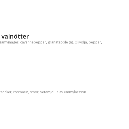
 valnötter
samvinäger
,
cayennepeppar
,
granatäpple (n)
,
Olivolja
,
peppar
,
rsocker
,
rosmarin
,
smör
,
vetemjöl
/
av
emmylarsson