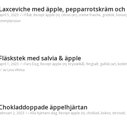
Laxceviche med äpple, pepparrotskräm och 
april 5, 2023
/
i
Påsk
,
Recept
äpple (n)
,
citron (er)
,
creme fraiche
,
gräslök
,
honun
emmylarsson
Fläskstek med salvia & äpple
april 1, 2023
/
i
Fars Dag
,
Recept
äpple (n)
,
brysselkål
,
flingsalt
,
gullök (ar)
,
kotlet
/
av
Lina Vihma
Chokladdoppade äppelhjärtan
februari 2, 2023
/
i
Alla hjärtans dag
,
Recept
äpple (n)
,
choklad
,
kokos
,
strössel
,