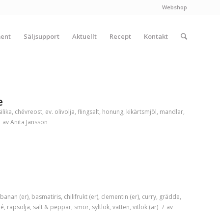
Webshop
ment
Säljsupport
Aktuellt
Recept
Kontakt
e
ilika
,
chévreost
,
ev. olivolja
,
flingsalt
,
honung
,
kikärtsmjöl
,
mandlar
,
av
Anita Jansson
banan (er)
,
basmatiris
,
chilifrukt (er)
,
clementin (er)
,
curry
,
grädde
,
lé
,
rapsolja
,
salt & peppar
,
smör
,
syltlök
,
vatten
,
vitlök (ar)
/
av