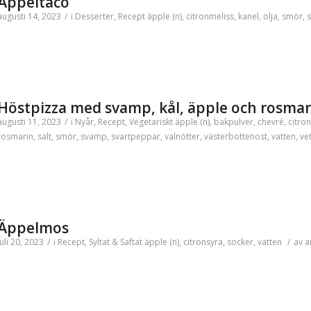
Äppeltaco
augusti 14, 2023
/
i
Desserter
,
Recept
äpple (n)
,
citronmeliss
,
kanel
,
olja
,
smör
,
Höstpizza med svamp, kål, äpple och rosmar
augusti 11, 2023
/
i
Nyår
,
Recept
,
Vegetariskt
äpple (n)
,
bakpulver
,
chevré
,
citron
rosmarin
,
salt
,
smör
,
svamp
,
svartpeppar
,
valnötter
,
västerbottenost
,
vatten
,
ve
Äppelmos
juli 20, 2023
/
i
Recept
,
Syltat & Saftat
äpple (n)
,
citronsyra
,
socker
,
vatten
/
av
a