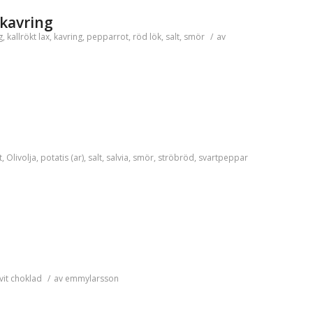
kavring
g
,
kallrökt lax
,
kavring
,
pepparrot
,
röd lök
,
salt
,
smör
/
av
t
,
Olivolja
,
potatis (ar)
,
salt
,
salvia
,
smör
,
ströbröd
,
svartpeppar
vit choklad
/
av
emmylarsson