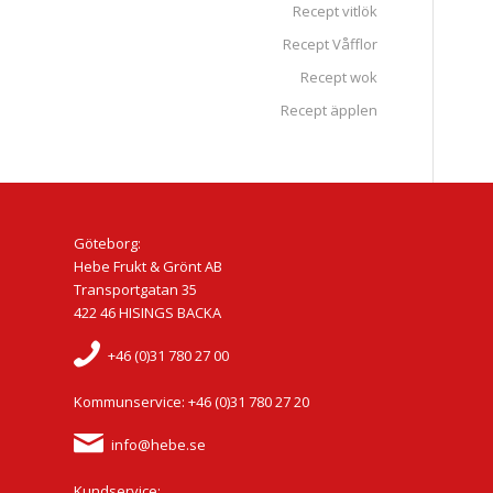
Recept vitlök
Recept Våfflor
Recept wok
Recept äpplen
Göteborg:
Hebe Frukt & Grönt AB
Transportgatan 35
422 46 HISINGS BACKA
+46 (0)31 780 27 00
Kommunservice: +46 (0)31 780 27 20
info@hebe.se
Kundservice: