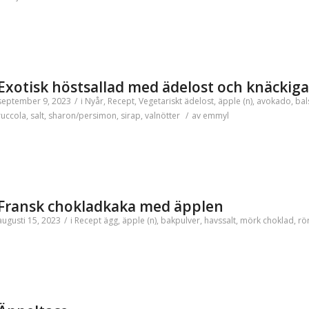
Exotisk höstsallad med ädelost och knäckiga
september 9, 2023
/
i
Nyår
,
Recept
,
Vegetariskt
ädelost
,
äpple (n)
,
avokado
,
bal
ruccola
,
salt
,
sharon/persimon
,
sirap
,
valnötter
/
av
emmyl
Fransk chokladkaka med äpplen
augusti 15, 2023
/
i
Recept
ägg
,
äpple (n)
,
bakpulver
,
havssalt
,
mörk choklad
,
rö