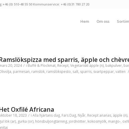
g:+46 (0) 510-48 55 50 Kommunservice: +46 (0)31 780 27 20
Hem
Om oss
Sorti
Ramslökspizza med sparris, äpple och chèvr
mars 20, 2024
/
i
Buffé & Plockmat
,
Recept
,
Vegetariskt
äpple (n)
,
bakpulver
,
bas
Olivolja
,
parmesan
,
ramslök
,
ramslökspesto
,
salt
,
sparris
,
svartpeppar
,
vatten
/
Het Oxfilé Africana
oktober 18, 2023
/
i
Alla hjärtans dag
,
Fars Dag
,
Nyår
,
Recept
ananas
,
äpple (n)
,
gul lök (ar)
,
gurka (or)
,
hönsbuljongtärning
,
jordnötter
,
kokosmjölk
,
mango-
,
oxfi
anitaj