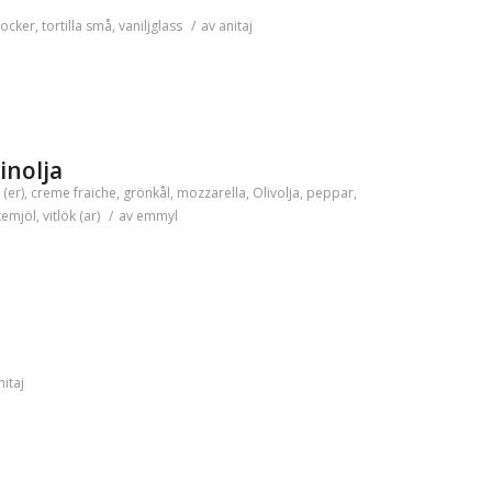
socker
,
tortilla små
,
vaniljglass
/
av
anitaj
inolja
 (er)
,
creme fraiche
,
grönkål
,
mozzarella
,
Olivolja
,
peppar
,
temjöl
,
vitlök (ar)
/
av
emmyl
nitaj