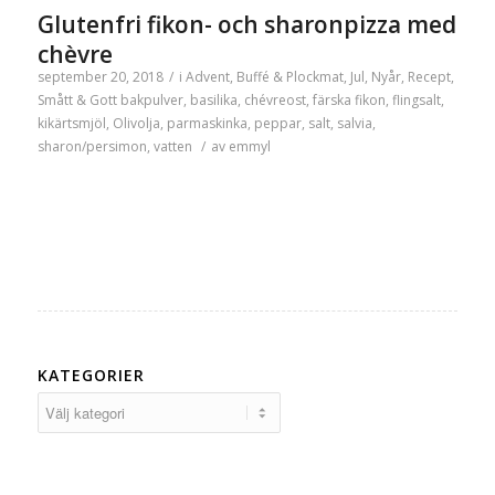
Glutenfri fikon- och sharonpizza med
chèvre
september 20, 2018
/
i
Advent
,
Buffé & Plockmat
,
Jul
,
Nyår
,
Recept
,
Smått & Gott
bakpulver
,
basilika
,
chévreost
,
färska fikon
,
flingsalt
,
kikärtsmjöl
,
Olivolja
,
parmaskinka
,
peppar
,
salt
,
salvia
,
sharon/persimon
,
vatten
/
av
emmyl
KATEGORIER
Kategorier