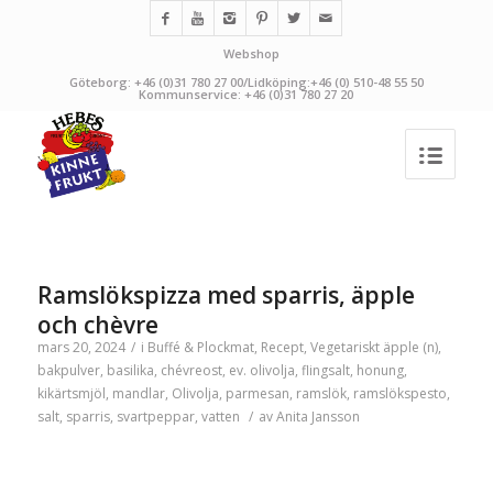
Webshop
Göteborg: +46 (0)31 780 27 00/Lidköping:+46 (0) 510-48 55 50
Kommunservice: +46 (0)31 780 27 20
Ramslökspizza med sparris, äpple
och chèvre
mars 20, 2024
/
i
Buffé & Plockmat
,
Recept
,
Vegetariskt
äpple (n)
,
bakpulver
,
basilika
,
chévreost
,
ev. olivolja
,
flingsalt
,
honung
,
kikärtsmjöl
,
mandlar
,
Olivolja
,
parmesan
,
ramslök
,
ramslökspesto
,
salt
,
sparris
,
svartpeppar
,
vatten
/
av
Anita Jansson