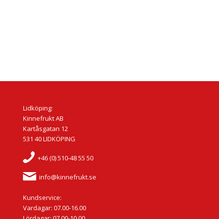
Lidköping:
Kinnefrukt AB
Kartåsgatan 12
531 40 LIDKÖPING
+46 (0) 510-48 55 50
info@kinnefrukt.se
Kundservice:
Vardagar: 07.00-16.00
Lördagar: 07.00-10.00