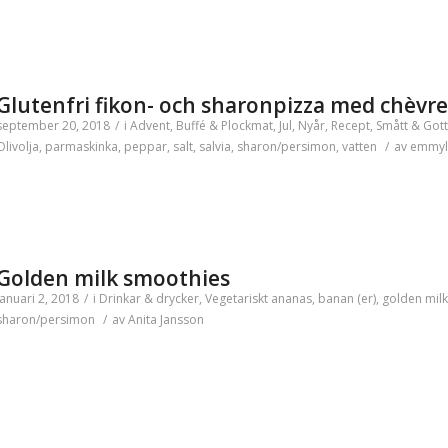
Glutenfri fikon- och sharonpizza med chèvre
september 20, 2018
/
i
Advent
,
Buffé & Plockmat
,
Jul
,
Nyår
,
Recept
,
Smått & Gott
Olivolja
,
parmaskinka
,
peppar
,
salt
,
salvia
,
sharon/persimon
,
vatten
/
av
emmyl
Golden milk smoothies
januari 2, 2018
/
i
Drinkar & drycker
,
Vegetariskt
ananas
,
banan (er)
,
golden milk
sharon/persimon
/
av
Anita Jansson