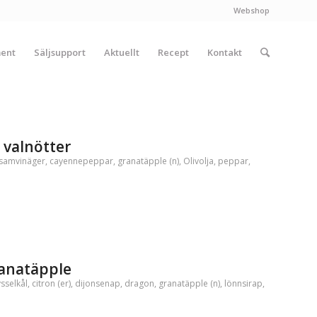
Webshop
ment
Säljsupport
Aktuellt
Recept
Kontakt
 valnötter
samvinäger
,
cayennepeppar
,
granatäpple (n)
,
Olivolja
,
peppar
,
ranatäpple
sselkål
,
citron (er)
,
dijonsenap
,
dragon
,
granatäpple (n)
,
lönnsirap
,