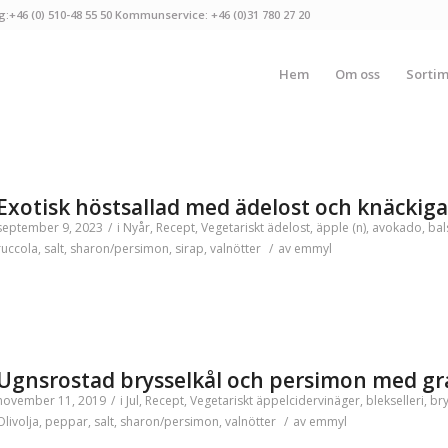
g:+46 (0) 510-48 55 50 Kommunservice: +46 (0)31 780 27 20
Hem
Om oss
Sorti
Exotisk höstsallad med ädelost och knäckiga
september 9, 2023
/
i
Nyår
,
Recept
,
Vegetariskt
ädelost
,
äpple (n)
,
avokado
,
bal
ruccola
,
salt
,
sharon/persimon
,
sirap
,
valnötter
/
av
emmyl
Ugnsrostad brysselkål och persimon med g
november 11, 2019
/
i
Jul
,
Recept
,
Vegetariskt
äppelcidervinäger
,
blekselleri
,
bry
Olivolja
,
peppar
,
salt
,
sharon/persimon
,
valnötter
/
av
emmyl