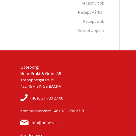
Recept vitlök
Recept Våfflor
Recept wok
Recept äpplen
Göteborg:
Hebe Frukt & Grönt AB
Transportgatan 35
422 46 HISINGS BACKA
+46 (0)31 780 27 00
Kommunservice: +46 (0)31 780 27 20
info@hebe.se
Kundservice: