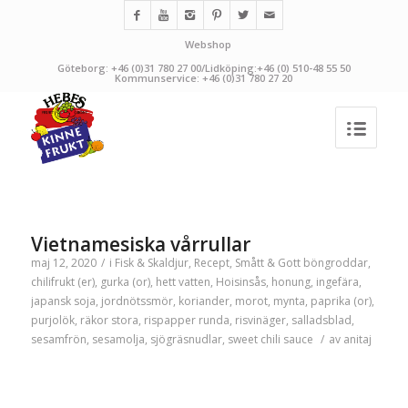
Webshop
Göteborg: +46 (0)31 780 27 00/Lidköping:+46 (0) 510-48 55 50
Kommunservice: +46 (0)31 780 27 20
Vietnamesiska vårrullar
maj 12, 2020
/
i
Fisk & Skaldjur
,
Recept
,
Smått & Gott
böngroddar
,
chilifrukt (er)
,
gurka (or)
,
hett vatten
,
Hoisinsås
,
honung
,
ingefära
,
japansk soja
,
jordnötssmör
,
koriander
,
morot
,
mynta
,
paprika (or)
,
purjolök
,
räkor stora
,
rispapper runda
,
risvinäger
,
salladsblad
,
sesamfrön
,
sesamolja
,
sjögräsnudlar
,
sweet chili sauce
/
av
anitaj