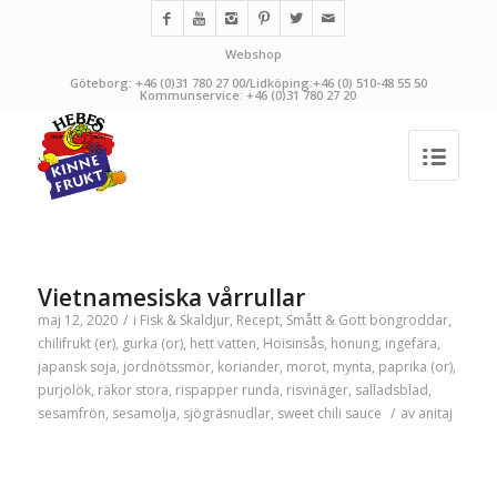
Webshop
Göteborg: +46 (0)31 780 27 00/Lidköping:+46 (0) 510-48 55 50
Kommunservice: +46 (0)31 780 27 20
Vietnamesiska vårrullar
maj 12, 2020
/
i
Fisk & Skaldjur
,
Recept
,
Smått & Gott
böngroddar
,
chilifrukt (er)
,
gurka (or)
,
hett vatten
,
Hoisinsås
,
honung
,
ingefära
,
japansk soja
,
jordnötssmör
,
koriander
,
morot
,
mynta
,
paprika (or)
,
purjolök
,
räkor stora
,
rispapper runda
,
risvinäger
,
salladsblad
,
sesamfrön
,
sesamolja
,
sjögräsnudlar
,
sweet chili sauce
/
av
anitaj