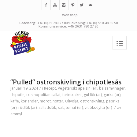
Webshop
Göteborg: +46 (0)31 780 27 00/Lidköping:+46 (0) 510-48 55 50
Kommunservice: +46 (0)31 780 27 20
”Pulled” ostronskivling i chipotlesås
januari 19, 2024
/
i
Recept
,
Vegetariskt
apelsin (er)
,
balsamvinäger
,
chipotle
,
cosmopolitan sallat
,
farinsocker
,
gul lök (ar)
,
gurka (or)
,
kaffe
,
koriander
,
morot
,
nötter
,
Olivolja
,
ostronskivling
,
paprika
(or)
,
rödlök (ar)
,
salladslök
,
salt
,
tomat (er)
,
vitlöksklyfta (or)
/
av
emmyl