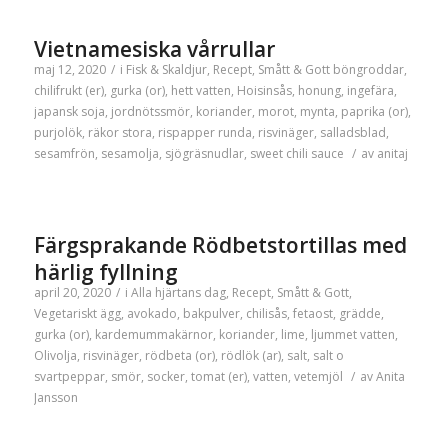
Vietnamesiska vårrullar
maj 12, 2020
/
i
Fisk & Skaldjur
,
Recept
,
Smått & Gott
böngroddar
,
chilifrukt (er)
,
gurka (or)
,
hett vatten
,
Hoisinsås
,
honung
,
ingefära
,
japansk soja
,
jordnötssmör
,
koriander
,
morot
,
mynta
,
paprika (or)
,
purjolök
,
räkor stora
,
rispapper runda
,
risvinäger
,
salladsblad
,
sesamfrön
,
sesamolja
,
sjögräsnudlar
,
sweet chili sauce
/
av
anitaj
Färgsprakande Rödbetstortillas med
härlig fyllning
april 20, 2020
/
i
Alla hjärtans dag
,
Recept
,
Smått & Gott
,
Vegetariskt
ägg
,
avokado
,
bakpulver
,
chilisås
,
fetaost
,
grädde
,
gurka (or)
,
kardemummakärnor
,
koriander
,
lime
,
ljummet vatten
,
Olivolja
,
risvinäger
,
rödbeta (or)
,
rödlök (ar)
,
salt
,
salt o
svartpeppar
,
smör
,
socker
,
tomat (er)
,
vatten
,
vetemjöl
/
av
Anita
Jansson