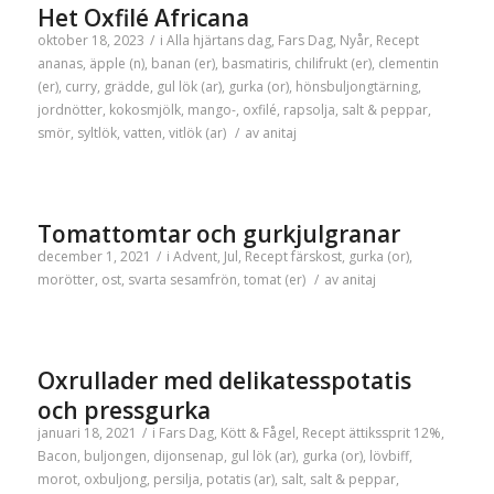
Het Oxfilé Africana
oktober 18, 2023
/
i
Alla hjärtans dag
,
Fars Dag
,
Nyår
,
Recept
ananas
,
äpple (n)
,
banan (er)
,
basmatiris
,
chilifrukt (er)
,
clementin
(er)
,
curry
,
grädde
,
gul lök (ar)
,
gurka (or)
,
hönsbuljongtärning
,
jordnötter
,
kokosmjölk
,
mango-
,
oxfilé
,
rapsolja
,
salt & peppar
,
smör
,
syltlök
,
vatten
,
vitlök (ar)
/
av
anitaj
Tomattomtar och gurkjulgranar
december 1, 2021
/
i
Advent
,
Jul
,
Recept
färskost
,
gurka (or)
,
morötter
,
ost
,
svarta sesamfrön
,
tomat (er)
/
av
anitaj
Oxrullader med delikatesspotatis
och pressgurka
januari 18, 2021
/
i
Fars Dag
,
Kött & Fågel
,
Recept
ättikssprit 12%
,
Bacon
,
buljongen
,
dijonsenap
,
gul lök (ar)
,
gurka (or)
,
lövbiff
,
morot
,
oxbuljong
,
persilja
,
potatis (ar)
,
salt
,
salt & peppar
,