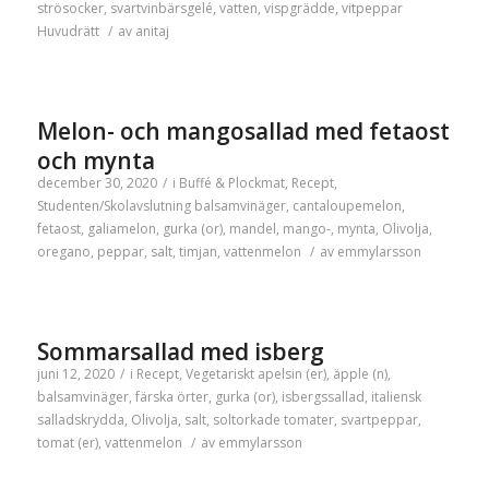
strösocker
,
svartvinbärsgelé
,
vatten
,
vispgrädde
,
vitpeppar
Huvudrätt
/
av
anitaj
Melon- och mangosallad med fetaost
och mynta
december 30, 2020
/
i
Buffé & Plockmat
,
Recept
,
Studenten/Skolavslutning
balsamvinäger
,
cantaloupemelon
,
fetaost
,
galiamelon
,
gurka (or)
,
mandel
,
mango-
,
mynta
,
Olivolja
,
oregano
,
peppar
,
salt
,
timjan
,
vattenmelon
/
av
emmylarsson
Sommarsallad med isberg
juni 12, 2020
/
i
Recept
,
Vegetariskt
apelsin (er)
,
äpple (n)
,
balsamvinäger
,
färska örter
,
gurka (or)
,
isbergssallad
,
italiensk
salladskrydda
,
Olivolja
,
salt
,
soltorkade tomater
,
svartpeppar
,
tomat (er)
,
vattenmelon
/
av
emmylarsson