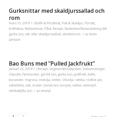
Gurksnittar med skaldjurssallad och
rom
mars 15, 2019
/
i
Buffé & Plockmat
,
Fisk & Skaldjur
,
Förrätt
,
Kräftskiva
,
Midsommar
,
Påsk
,
Recept
,
Studenten/Skolavslutning
dill
,
gurka (or)
,
räk- eller skaldjurssallad
,
stenbitsrom
/
av
Anita
Jansson
Bao Buns med ”Pulled Jackfrukt”
januari 22, 2019
/
i
Recept
,
Vegetariskt
bakpulver
,
balsamvinäger
,
chipotle
,
farinsocker
,
gul lök (ar)
,
gurka (or)
,
jackfrukt
,
kaffe
,
koriander
,
majrova
,
matolja
,
nötter
,
Olivolja
,
rättika
,
rödlök (ar)
,
salladslök
,
salt
,
socker
,
tomat (er)
,
torrjäst
,
vatten
,
vetemjöl
,
vitlöksklyfta (or)
/
av
emmyl
1
2
Sida 1 av 2