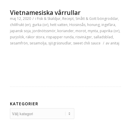
Vietnamesiska vårrullar
maj 12, 2020
/
i
Fisk & Skaldjur
,
Recept
,
Smått & Gott
böngroddar
,
chilifrukt (er)
,
gurka (or)
,
hett vatten
,
Hoisinsås
,
honung
,
ingefära
,
japansk soja
,
jordnötssmör
,
koriander
,
morot
,
mynta
,
paprika (or)
,
purjolök
,
räkor stora
,
rispapper runda
,
risvinäger
,
salladsblad
,
sesamfrön
,
sesamolja
,
sjögräsnudlar
,
sweet chili sauce
/
av
anitaj
KATEGORIER
Kategorier