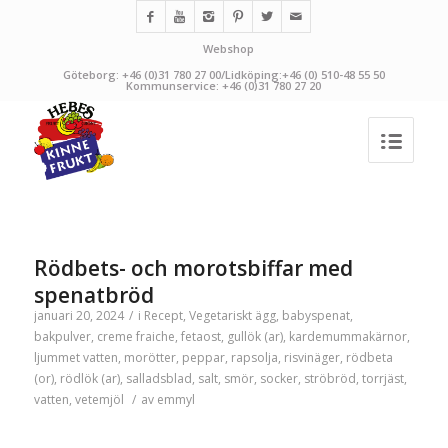
Webshop
Göteborg: +46 (0)31 780 27 00/Lidköping:+46 (0) 510-48 55 50
Kommunservice: +46 (0)31 780 27 20
Rödbets- och morotsbiffar med
spenatbröd
januari 20, 2024
/
i
Recept
,
Vegetariskt
ägg
,
babyspenat
,
bakpulver
,
creme fraiche
,
fetaost
,
gullök (ar)
,
kardemummakärnor
,
ljummet vatten
,
morötter
,
peppar
,
rapsolja
,
risvinäger
,
rödbeta
(or)
,
rödlök (ar)
,
salladsblad
,
salt
,
smör
,
socker
,
ströbröd
,
torrjäst
,
vatten
,
vetemjöl
/
av
emmyl