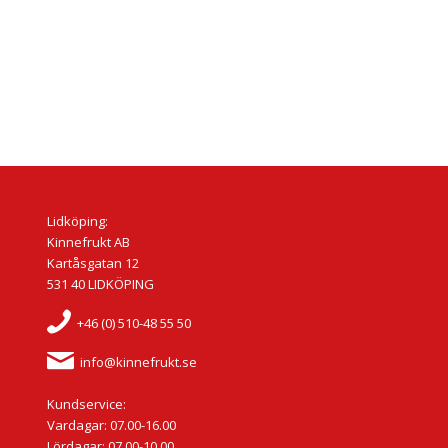
Lidköping:
Kinnefrukt AB
Kartåsgatan 12
531 40 LIDKÖPING
+46 (0) 510-48 55 50
info@kinnefrukt.se
Kundservice:
Vardagar: 07.00-16.00
Lördagar: 07.00-10.00