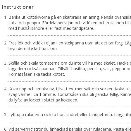
Instruktioner
Banka ut köttskivorna på en skärbräda en aning. Pensla ovansida
salta och peppra. Fördela persiljan och vitlöken och rulla ihop till
med hushållssnöre eller fäst med tandpetare.
Fräs lök och vitlök i oljan i en stekpanna utan att det tar färg. Lä
bryn dem lite lätt runt om.
Skålla och skala tomaterna om du inte vill ha med skalet. Hacka
lägg dem också i pannan. Tillsätt basilika, persilja, salt, peppar o
Tomatsåsen ska täcka köttet.
Koka upp och smaka av, tillsätt ev. mer salt och socker. Koka all
svag värme i ca 1 timme. Tomatsåsen ska bli ganska fyllig. Känn
du lyfta av locket i slutet av koktiden.
Lyft upp ruladerna och ta bort snöret eller tandpetarna. Lägg tillb
Vid servering strör du finhackad persilja över ruladerna. Pasta ell