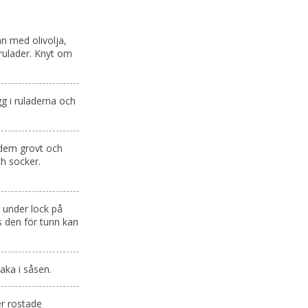
n med olivolja,
 rulader. Knyt om
gg i ruladerna och
 dem grovt och
ch socker.
t under lock på
s den för tunn kan
aka i såsen.
er rostade