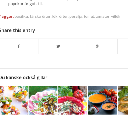
paprikor är gott till.
Taggar:
basilika
,
färska örter
,
lök
,
örter
,
persilja
,
tomat
,
tomater
,
vitlök
Share this entry
Du kanske också gillar