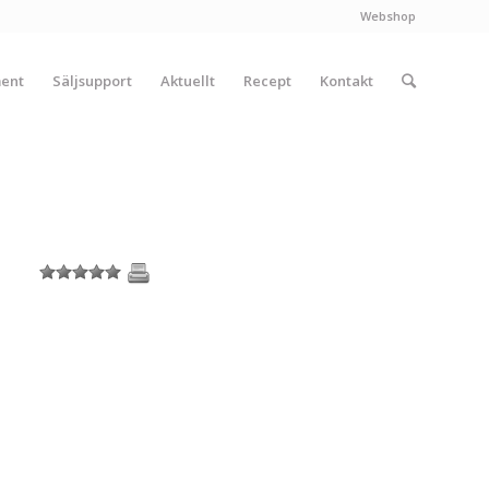
Webshop
ment
Säljsupport
Aktuellt
Recept
Kontakt
1
2
3
4
5