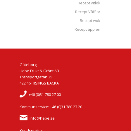
Recept vitlök
Recept Våfflor
Recept wok
Recept äpplen
Göteborg:
Hebe Frukt & Grönt AB
Transportgatan 35
422 46 HISINGS BACKA
+46 (0)31 780 27 00
Kommunservice: +46 (0)31 780 27 20
info@hebe.se
Kundservice: