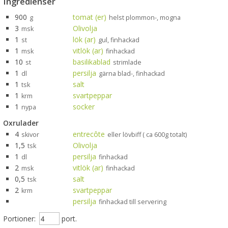
Ingredienser
900
tomat (er)
g
helst plommon-, mogna
3
Olivolja
msk
1
lök (ar)
st
gul, finhackad
1
vitlök (ar)
msk
finhackad
10
basilikablad
st
strimlade
1
persilja
dl
gärna blad-, finhackad
1
salt
tsk
1
svartpeppar
krm
1
socker
nypa
Oxrulader
4
entrecôte
skivor
eller lövbiff ( ca 600g totalt)
1,5
Olivolja
tsk
1
persilja
dl
finhackad
2
vitlök (ar)
msk
finhackad
0,5
salt
tsk
2
svartpeppar
krm
persilja
finhackad till servering
Portioner:
port.