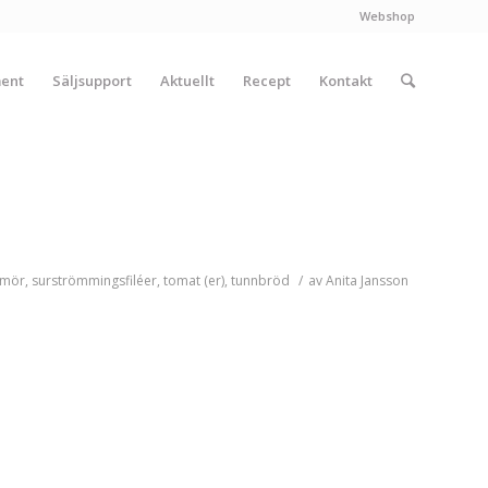
Webshop
ment
Säljsupport
Aktuellt
Recept
Kontakt
smör
,
surströmmingsfiléer
,
tomat (er)
,
tunnbröd
/
av
Anita Jansson