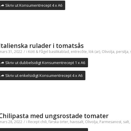
Skriv ut Konsumentrecept 4 x A6
Italienska rulader i tomatsås
mars 31, 2022
/
i
Kött & Fågel
basilikablad
,
entrecôte
,
lök (ar)
,
Olivolja
,
persilja
,
Skriv ut dubbelsidigt Konsumentrecept 1 x A6
Skriv ut enkelsidigt Konsumentrecept 4 x A6
Chilipasta med ungsrostade tomater
mars 28, 2022
/
i
Recept
chili
,
färska örter
,
havssalt
,
Olivolja
,
Parmesanost
,
salt
,