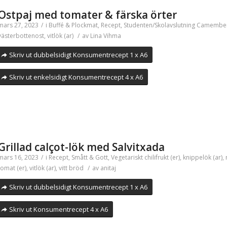
Ostpaj med tomater & färska örter
mars 27, 2023
/
i
Buffé & Plockmat
,
Recept
,
Studenten/Skolavslutning
Camembe
västerbottenost
,
vitlök (ar)
/
av
Lina Vihma
Skriv ut dubbelsidigt Konsumentrecept 1 x A6
Skriv ut enkelsidigt Konsumentrecept 4 x A6
Grillad calçot-lök med Salvitxada
mars 16, 2023
/
i
Recept
,
Smått & Gott
,
Vegetariskt
chilifrukt (er)
,
knippelök (ar)
,
tomat (er)
,
vitlök (ar)
,
vitt bröd
/
av
anitaj
Skriv ut dubbelsidigt Konsumentrecept 1 x A6
Skriv ut Konsumentrecept 4 x A6