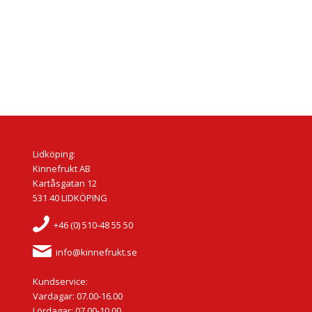
Lidköping:
Kinnefrukt AB
Kartåsgatan 12
531 40 LIDKÖPING
+46 (0) 510-48 55 50
info@kinnefrukt.se
Kundservice:
Vardagar: 07.00-16.00
Lördagar: 07.00-10.00