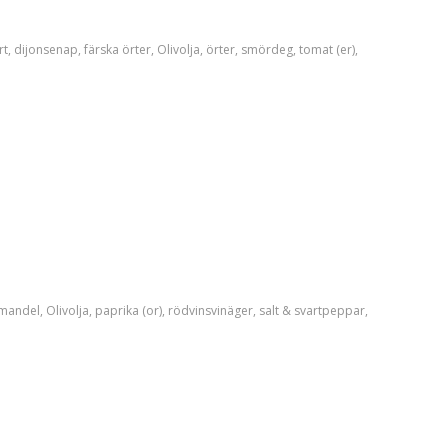
rt
,
dijonsenap
,
färska örter
,
Olivolja
,
örter
,
smördeg
,
tomat (er)
,
mandel
,
Olivolja
,
paprika (or)
,
rödvinsvinäger
,
salt & svartpeppar
,