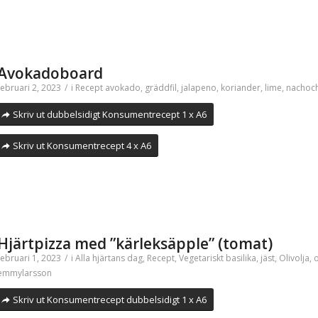
Avokadoboard
februari 2, 2023
/
i
Recept
avokado
,
gräddfil
,
jalapeno
,
koriander
,
lime
,
nachoc
Skriv ut dubbelsidigt Konsumentrecept 1 x A6
Skriv ut Konsumentrecept 4 x A6
Hjärtpizza med ”kärleksäpple” (tomat)
februari 1, 2023
/
i
Alla hjärtans dag
,
Recept
,
Vegetariskt
basilika
,
jäst
,
Olivolja
,
emmylarsson
Skriv ut Konsumentrecept dubbelsidigt 1 x A6