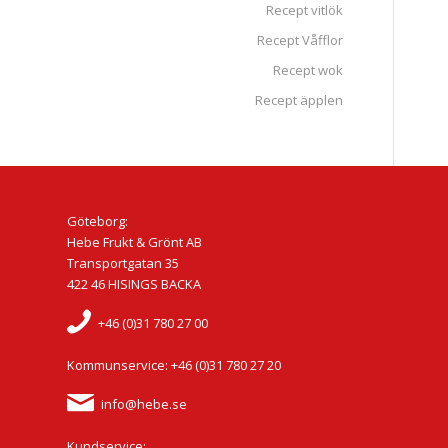
Recept vitlök
Recept Våfflor
Recept wok
Recept äpplen
Göteborg:
Hebe Frukt & Grönt AB
Transportgatan 35
422 46 HISINGS BACKA
+46 (0)31 780 27 00
Kommunservice: +46 (0)31 780 27 20
info@hebe.se
Kundservice: