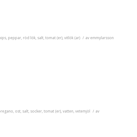
hips
,
peppar
,
röd lök
,
salt
,
tomat (er)
,
vitlök (ar)
/
av
emmylarsson
oregano
,
ost
,
salt
,
socker
,
tomat (er)
,
vatten
,
vetemjöl
/
av