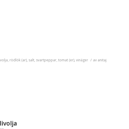
volja
,
rödlök (ar)
,
salt
,
svartpeppar
,
tomat (er)
,
vinäger
/
av
anitaj
ivolja