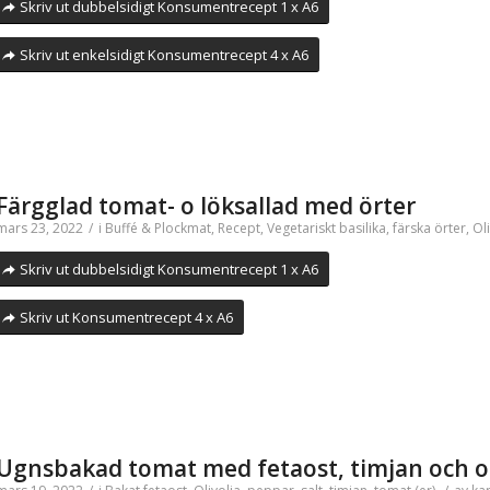
Skriv ut dubbelsidigt Konsumentrecept 1 x A6
Skriv ut enkelsidigt Konsumentrecept 4 x A6
Färgglad tomat- o löksallad med örter
mars 23, 2022
/
i
Buffé & Plockmat
,
Recept
,
Vegetariskt
basilika
,
färska örter
,
Oli
Skriv ut dubbelsidigt Konsumentrecept 1 x A6
Skriv ut Konsumentrecept 4 x A6
Ugnsbakad tomat med fetaost, timjan och ol