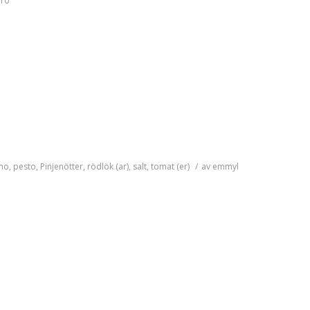
rro
no
,
pesto
,
Pinjenötter
,
rödlök (ar)
,
salt
,
tomat (er)
/
av
emmyl