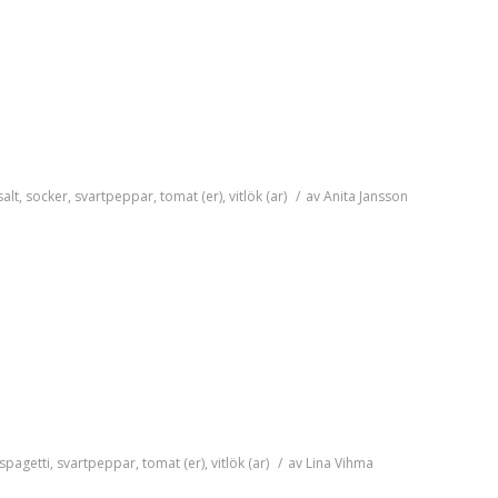
salt
,
socker
,
svartpeppar
,
tomat (er)
,
vitlök (ar)
/
av
Anita Jansson
spagetti
,
svartpeppar
,
tomat (er)
,
vitlök (ar)
/
av
Lina Vihma