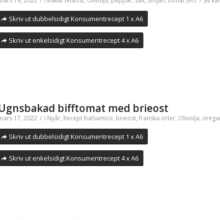
mars 19, 2022
/
i
Bakat
fetaost
,
Olivolja
,
peppar
,
salt
,
timjan
,
tomat (er)
/
av
ka
Skriv ut dubbelsidigt Konsumentrecept 1 x A6
Skriv ut enkelsidigt Konsumentrecept 4 x A6
Ugnsbakad bifftomat med brieost
mars 17, 2022
/
i
Nyår
,
Recept
balsamico
,
brieost
,
franska örter
,
Olivolja
,
orega
Skriv ut dubbelsidigt Konsumentrecept 1 x A6
Skriv ut enkelsidigt Konsumentrecept 4 x A6