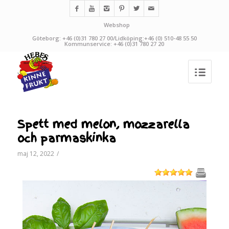
Webshop
Göteborg: +46 (0)31 780 27 00/Lidköping:+46 (0) 510-48 55 50
Kommunservice: +46 (0)31 780 27 20
Spett med melon, mozzarella
och parmaskinka
maj 12, 2022
/
1
2
3
4
5