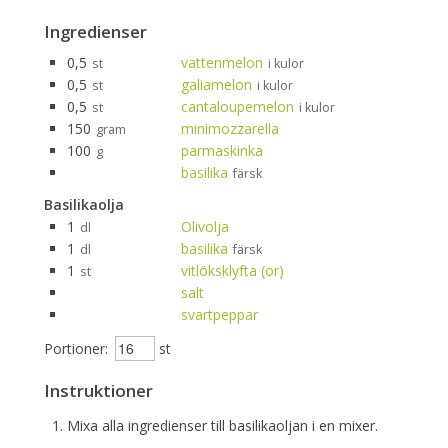
Ingredienser
0,5
vattenmelon
st
i kulor
0,5
galiamelon
st
i kulor
0,5
cantaloupemelon
st
i kulor
150
minimozzarella
gram
100
parmaskinka
g
basilika
färsk
Basilikaolja
1
Olivolja
dl
1
basilika
dl
färsk
1
vitlöksklyfta (or)
st
salt
svartpeppar
Portioner:
st
Instruktioner
Mixa alla ingredienser till basilikaoljan i en mixer.