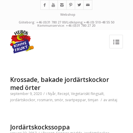
Webshop
Göteborg: +46 (0)31 780 27 00/Lidköping:+46 (0) 510-48 55 50
Kommunservice: +46 (0)31 780 27 20
Krossade, bakade jordärtskockor
med örter
september 9, 2020
/
i
Nyår
,
Recept
,
Vegetariskt
flingsalt
,
jordärtskockor
,
rosmarin
,
smör
,
svartpeppar
,
timjan
/
av
anitaj
Jordärtskockssoppa