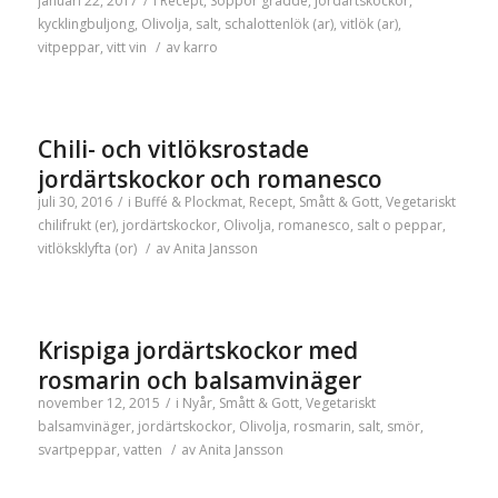
januari 22, 2017
/
i
Recept
,
Soppor
grädde
,
jordärtskockor
,
kycklingbuljong
,
Olivolja
,
salt
,
schalottenlök (ar)
,
vitlök (ar)
,
vitpeppar
,
vitt vin
/
av
karro
Chili- och vitlöksrostade
jordärtskockor och romanesco
juli 30, 2016
/
i
Buffé & Plockmat
,
Recept
,
Smått & Gott
,
Vegetariskt
chilifrukt (er)
,
jordärtskockor
,
Olivolja
,
romanesco
,
salt o peppar
,
vitlöksklyfta (or)
/
av
Anita Jansson
Krispiga jordärtskockor med
rosmarin och balsamvinäger
november 12, 2015
/
i
Nyår
,
Smått & Gott
,
Vegetariskt
balsamvinäger
,
jordärtskockor
,
Olivolja
,
rosmarin
,
salt
,
smör
,
svartpeppar
,
vatten
/
av
Anita Jansson