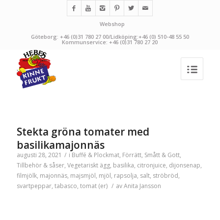
Webshop
Göteborg: +46 (0)31 780 27 00/Lidköping:+46 (0) 510-48 55 50
Kommunservice: +46 (0)31 780 27 20
Stekta gröna tomater med
basilikamajonnäs
augusti 28, 2021
/
i
Buffé & Plockmat
,
Förrätt
,
Smått & Gott
,
Tillbehör & såser
,
Vegetariskt
ägg
,
basilika
,
citronjuice
,
dijonsenap
,
filmjölk
,
majonnäs
,
majsmjöl
,
mjöl
,
rapsolja
,
salt
,
ströbröd
,
svartpeppar
,
tabasco
,
tomat (er)
/
av
Anita Jansson