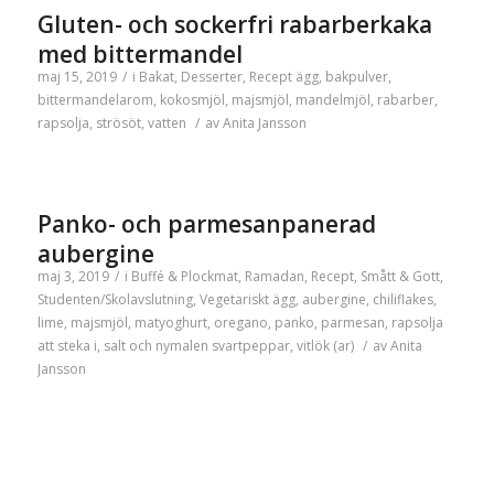
Gluten- och sockerfri rabarberkaka
med bittermandel
maj 15, 2019
/
i
Bakat
,
Desserter
,
Recept
ägg
,
bakpulver
,
bittermandelarom
,
kokosmjöl
,
majsmjöl
,
mandelmjöl
,
rabarber
,
rapsolja
,
strösöt
,
vatten
/
av
Anita Jansson
Panko- och parmesanpanerad
aubergine
maj 3, 2019
/
i
Buffé & Plockmat
,
Ramadan
,
Recept
,
Smått & Gott
,
Studenten/Skolavslutning
,
Vegetariskt
ägg
,
aubergine
,
chiliflakes
,
lime
,
majsmjöl
,
matyoghurt
,
oregano
,
panko
,
parmesan
,
rapsolja
att steka i
,
salt och nymalen svartpeppar
,
vitlök (ar)
/
av
Anita
Jansson