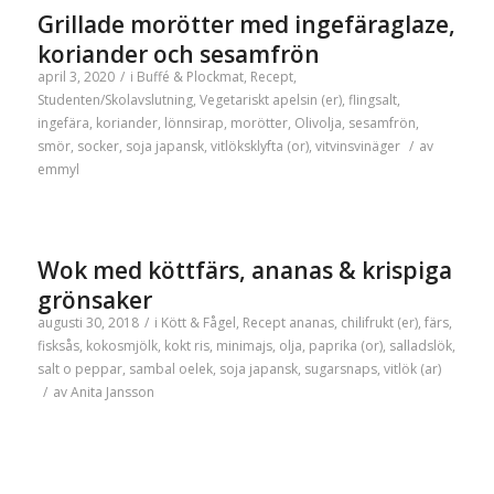
Grillade morötter med ingefäraglaze,
koriander och sesamfrön
april 3, 2020
/
i
Buffé & Plockmat
,
Recept
,
Studenten/Skolavslutning
,
Vegetariskt
apelsin (er)
,
flingsalt
,
ingefära
,
koriander
,
lönnsirap
,
morötter
,
Olivolja
,
sesamfrön
,
smör
,
socker
,
soja japansk
,
vitlöksklyfta (or)
,
vitvinsvinäger
/
av
emmyl
Wok med köttfärs, ananas & krispiga
grönsaker
augusti 30, 2018
/
i
Kött & Fågel
,
Recept
ananas
,
chilifrukt (er)
,
färs
,
fisksås
,
kokosmjölk
,
kokt ris
,
minimajs
,
olja
,
paprika (or)
,
salladslök
,
salt o peppar
,
sambal oelek
,
soja japansk
,
sugarsnaps
,
vitlök (ar)
/
av
Anita Jansson