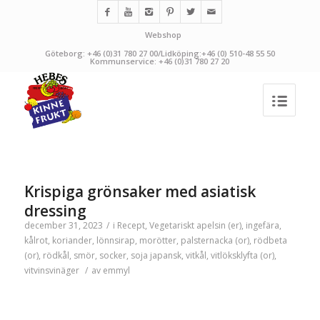
Webshop
Göteborg: +46 (0)31 780 27 00/Lidköping:+46 (0) 510-48 55 50
Kommunservice: +46 (0)31 780 27 20
Krispiga grönsaker med asiatisk
dressing
december 31, 2023
/
i
Recept
,
Vegetariskt
apelsin (er)
,
ingefära
,
kålrot
,
koriander
,
lönnsirap
,
morötter
,
palsternacka (or)
,
rödbeta
(or)
,
rödkål
,
smör
,
socker
,
soja japansk
,
vitkål
,
vitlöksklyfta (or)
,
vitvinsvinäger
/
av
emmyl