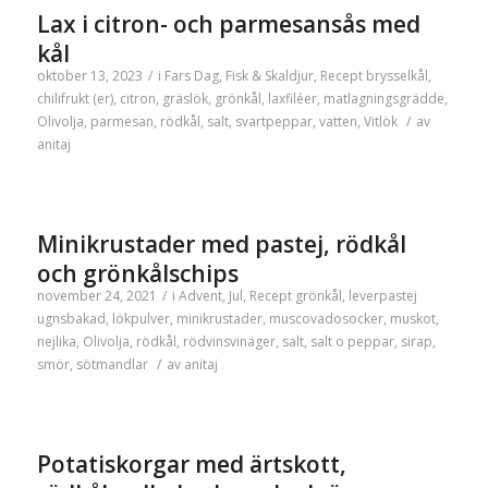
Lax i citron- och parmesansås med
kål
oktober 13, 2023
/
i
Fars Dag
,
Fisk & Skaldjur
,
Recept
brysselkål
,
chilifrukt (er)
,
citron
,
gräslök
,
grönkål
,
laxfiléer
,
matlagningsgrädde
,
Olivolja
,
parmesan
,
rödkål
,
salt
,
svartpeppar
,
vatten
,
Vitlök
/
av
anitaj
Minikrustader med pastej, rödkål
och grönkålschips
november 24, 2021
/
i
Advent
,
Jul
,
Recept
grönkål
,
leverpastej
ugnsbakad
,
lökpulver
,
minikrustader
,
muscovadosocker
,
muskot
,
nejlika
,
Olivolja
,
rödkål
,
rödvinsvinäger
,
salt
,
salt o peppar
,
sirap
,
smör
,
sötmandlar
/
av
anitaj
Potatiskorgar med ärtskott,