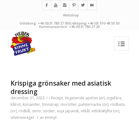
Webshop
Göteborg: +46 (0)31 780 27 00/Lidköping:+46 (0) 510-48 55 50
Kommunservice: +46 (0)31 780 27 20
Krispiga grönsaker med asiatisk
dressing
december 31, 2023
/
i
Recept
,
Vegetariskt
apelsin (er)
,
ingefära
,
kålrot
,
koriander
,
lönnsirap
,
morötter
,
palsternacka (or)
,
rödbeta
(or)
,
rödkål
,
smör
,
socker
,
soja japansk
,
vitkål
,
vitlöksklyfta (or)
,
vitvinsvinäger
/
av
emmyl