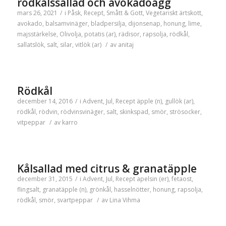
rödkålssallad och avokadoägg
mars 26, 2021
/
i
Påsk
,
Recept
,
Smått & Gott
,
Vegetariskt
ärtskott
,
avokado
,
balsamvinäger
,
bladpersilja
,
dijonsenap
,
honung
,
lime
,
majsstärkelse
,
Olivolja
,
potatis (ar)
,
rädisor
,
rapsolja
,
rödkål
,
sallatslök
,
salt
,
silar
,
vitlök (ar)
/
av
anitaj
Rödkål
december 14, 2016
/
i
Advent
,
Jul
,
Recept
äpple (n)
,
gullök (ar)
,
rödkål
,
rödvin
,
rödvinsvinäger
,
salt
,
skinkspad
,
smör
,
strösocker
,
vitpeppar
/
av
karro
Kålsallad med citrus & granatäpple
december 31, 2015
/
i
Advent
,
Jul
,
Recept
apelsin (er)
,
fetaost
,
flingsalt
,
granatäpple (n)
,
grönkål
,
hasselnötter
,
honung
,
rapsolja
,
rödkål
,
smör
,
svartpeppar
/
av
Lina Vihma