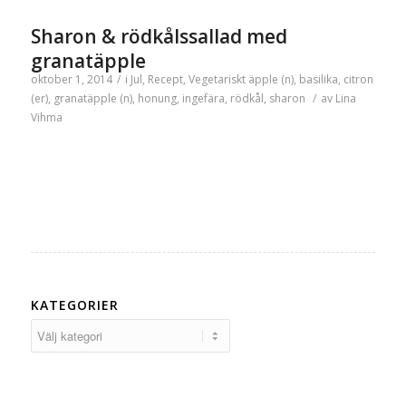
Sharon & rödkålssallad med
granatäpple
oktober 1, 2014
/
i
Jul
,
Recept
,
Vegetariskt
äpple (n)
,
basilika
,
citron
(er)
,
granatäpple (n)
,
honung
,
ingefära
,
rödkål
,
sharon
/
av
Lina
Vihma
KATEGORIER
Kategorier