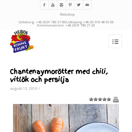
Webshop
Göteborg: +46 (0)31 780 27 00/Lidköping:+46 (0) 510-48 55 50
Kommunservice: +46 (0)31 780 27 20
Chantenaymorötter med chili,
vitlök och persilja
augusti 13, 2019
/
1
2
3
4
5