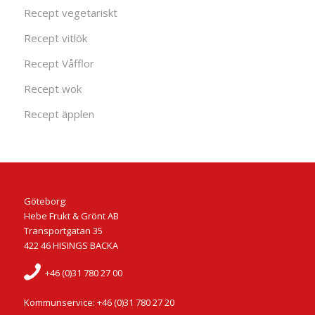
Recept vegetariskt
Recept vitlök
Recept Våfflor
Recept wok
Recept äpplen
Göteborg:
Hebe Frukt & Grönt AB
Transportgatan 35
422 46 HISINGS BACKA
+46 (0)31 780 27 00
Kommunservice: +46 (0)31 780 27 20