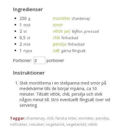
Ingredienser
250
morötter
g
chantenay
1
smör
msk
2
vitlök (ar)
st
klyftor, pressad
0,5
chili
st
finhackad
2
persilja
msk
finhackad
1
salt
nypa
gärna flingsalt
Portioner:
portioner
Instruktioner
Stek morötterna i en stekpanna med smör på
medelvärme tills de börjar mjukna, ca 10
minuter. Tillsätt vitlök, chili, persilja och stek
någon minut till. Strö eventuellt flingsalt över vid
servering.
Taggar:
chantenay
,
chili
,
färska örter
,
morötter
,
persilja
,
rotfrukter
,
rotsaker
,
vegetarisk
,
vegetariskt
,
vitlök