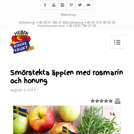
Webshop
Göteborg: +46 (0)31 780 27 00/Lidköping:+46 (0) 510-48 55 50
Kommunservice: +46 (0)31 780 27 20
Smörstekta äpplen med rosmarin
och honung
augusti 9, 2019
/
1
2
3
4
5