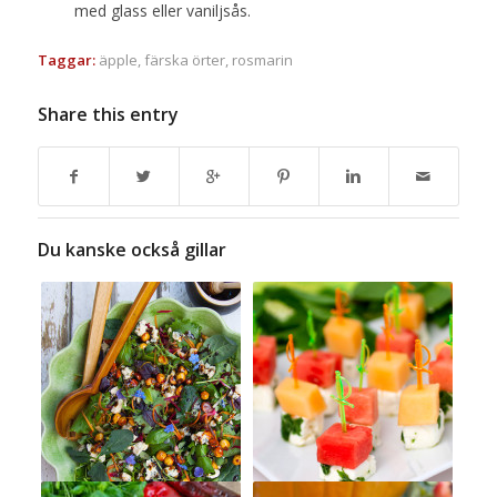
med glass eller vaniljsås.
Taggar:
äpple
,
färska örter
,
rosmarin
Share this entry
Du kanske också gillar