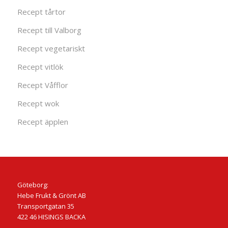
Recept tårtor
Recept till Valborg
Recept vegetariskt
Recept vitlök
Recept Våfflor
Recept wok
Recept äpplen
Göteborg:
Hebe Frukt & Grönt AB
Transportgatan 35
422 46 HISINGS BACKA