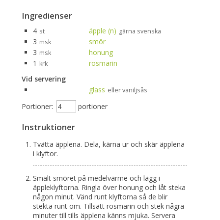
Ingredienser
4
äpple (n)
st
gärna svenska
3
smör
msk
3
honung
msk
1
rosmarin
krk
Vid servering
glass
eller vaniljsås
Portioner:
portioner
Instruktioner
Tvätta äpplena. Dela, kärna ur och skär äpplena
i klyftor.
Smält smöret på medelvärme och lägg i
äppleklyftorna. Ringla över honung och låt steka
någon minut. Vänd runt klyftorna så de blir
stekta runt om. Tillsätt rosmarin och stek några
minuter till tills äpplena känns mjuka. Servera