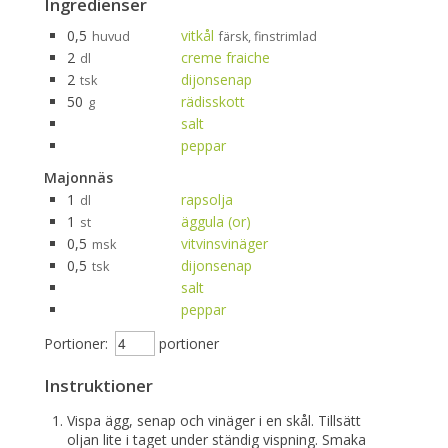
Ingredienser
0,5
vitkål
huvud
färsk, finstrimlad
2
creme fraiche
dl
2
dijonsenap
tsk
50
rädisskott
g
salt
peppar
Majonnäs
1
rapsolja
dl
1
äggula (or)
st
0,5
vitvinsvinäger
msk
0,5
dijonsenap
tsk
salt
peppar
Portioner:
portioner
Instruktioner
Vispa ägg, senap och vinäger i en skål. Tillsätt
oljan lite i taget under ständig vispning. Smaka