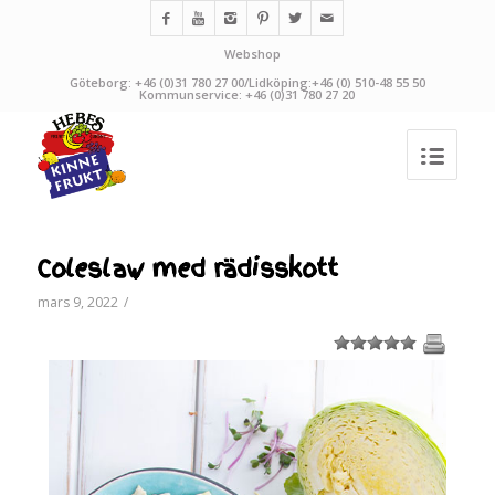
Webshop
Göteborg: +46 (0)31 780 27 00/Lidköping:+46 (0) 510-48 55 50
Kommunservice: +46 (0)31 780 27 20
Coleslaw med rädisskott
mars 9, 2022
/
1
2
3
4
5