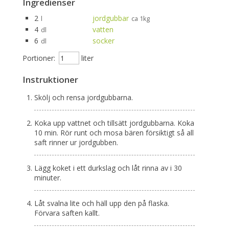
Ingredienser
2
jordgubbar
l
ca 1kg
4
vatten
dl
6
socker
dl
Portioner:
liter
Instruktioner
Skölj och rensa jordgubbarna.
Koka upp vattnet och tillsätt jordgubbarna. Koka
10 min. Rör runt och mosa bären försiktigt så all
saft rinner ur jordgubben.
Lägg koket i ett durkslag och låt rinna av i 30
minuter.
Låt svalna lite och häll upp den på flaska.
Förvara saften kallt.