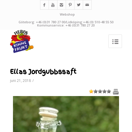
Webshop
Göteborg: +46 (0)31 780 27 00/Lidköping:+46 (0) 510-48 55 50
Kommunservice: +46 (0)31 780 27 20
Ellas Jordgubbssaft
juni 21, 2018
/
1
2
3
4
5