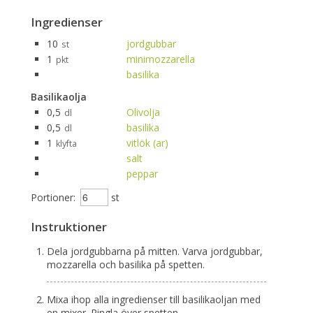
Ingredienser
10
jordgubbar
st
1
minimozzarella
pkt
basilika
Basilikaolja
0,5
Olivolja
dl
0,5
basilika
dl
1
vitlök (ar)
klyfta
salt
peppar
Portioner:
st
Instruktioner
Dela jordgubbarna på mitten. Varva jordgubbar,
mozzarella och basilika på spetten.
Mixa ihop alla ingredienser till basilikaoljan med
en mixer. Ringla över spetten.