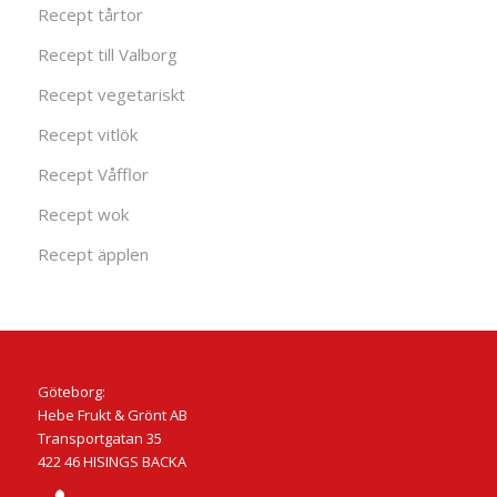
Recept tårtor
Recept till Valborg
Recept vegetariskt
Recept vitlök
Recept Våfflor
Recept wok
Recept äpplen
Göteborg:
Hebe Frukt & Grönt AB
Transportgatan 35
422 46 HISINGS BACKA