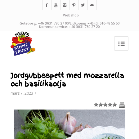
Webshop
Göteborg: +46 (0)31 780 27 00/Lidköping:+46 (0) 510-48 55 50
Kommunservice: +46 (0)31 780 27 20
Jordgubbsspett med mozzarella
och basilikaolja
mars 7, 2023
/
1
2
3
4
5