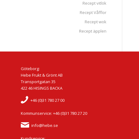
Recept vitlök
Recept Våfflor
Recept wok
Recept äpplen
Göteborg:
Hebe Frukt & Grönt AB
Transportgatan 35
422 46 HISINGS BACKA
+46 (0)31 780 27 00
Kommunservice: +46 (0)31 780 27 20
info@hebe.se
Kundservice: