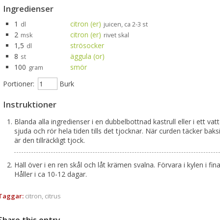
Ingredienser
1
citron (er)
dl
juicen, ca 2-3 st
2
citron (er)
msk
rivet skal
1,5
strösocker
dl
8
äggula (or)
st
100
smör
gram
Portioner:
Burk
Instruktioner
Blanda alla ingredienser i en dubbelbottnad kastrull eller i ett va
sjuda och rör hela tiden tills det tjocknar. När curden täcker bak
är den tillräckligt tjock.
Häll över i en ren skål och låt krämen svalna. Förvara i kylen i fin
Håller i ca 10-12 dagar.
Taggar:
citron
,
citrus