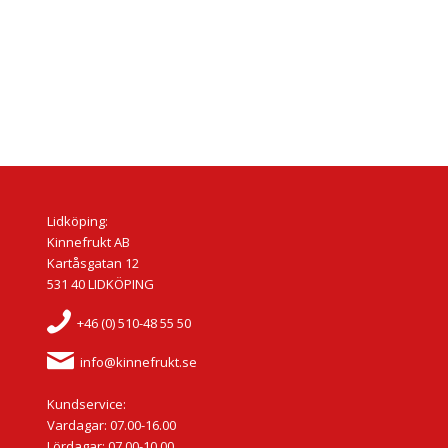
Lidköping:
Kinnefrukt AB
Kartåsgatan 12
531 40 LIDKÖPING
+46 (0) 510-48 55 50
info@kinnefrukt.se
Kundservice:
Vardagar: 07.00-16.00
Lördagar: 07.00-10.00