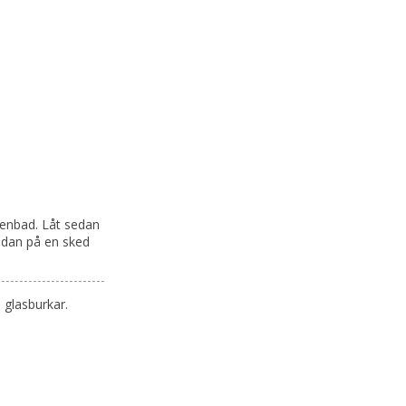
ttenbad. Låt sedan
sidan på en sked
a glasburkar.