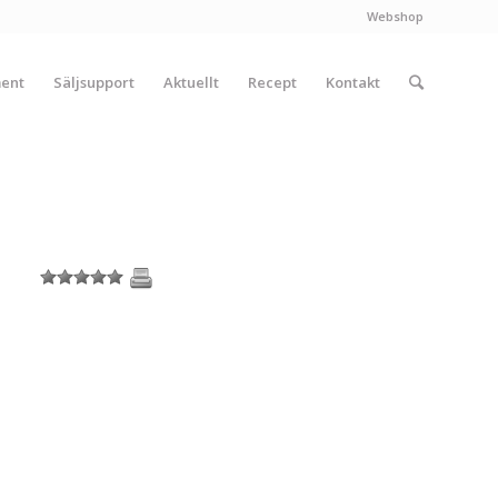
Webshop
ment
Säljsupport
Aktuellt
Recept
Kontakt
1
2
3
4
5