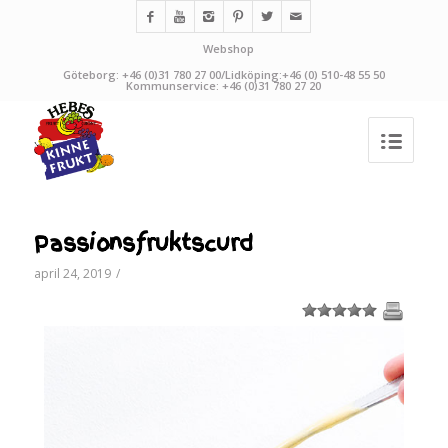
Webshop
Göteborg: +46 (0)31 780 27 00/Lidköping:+46 (0) 510-48 55 50
Kommunservice: +46 (0)31 780 27 20
Passionsfruktscurd
april 24, 2019
/
1
2
3
4
5