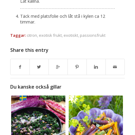
Låt kallna.
Täck med platsfolie och låt stå i kylen ca 12
timmar.
Taggar:
citron
,
exotisk frukt
,
exotiskt
,
passionsfrukt
Share this entry
Du kanske också gillar