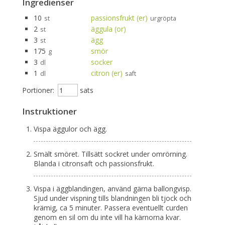
Ingredienser
10
passionsfrukt (er)
st
urgröpta
2
äggula (or)
st
3
ägg
st
175
smör
g
3
socker
dl
1
citron (er)
dl
saft
Portioner:
sats
Instruktioner
Vispa äggulor och ägg.
Smält smöret. Tillsätt sockret under omrörning.
Blanda i citronsaft och passionsfrukt.
Vispa i äggblandingen, använd gärna ballongvisp.
Sjud under vispning tills blandningen bli tjock och
krämig, ca 5 minuter. Passera eventuellt curden
genom en sil om du inte vill ha kärnorna kvar.