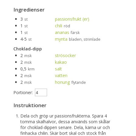
Ingredienser
3
passionsfrukt (er)
st
1
chili
st
röd
1
ananas
st
färsk
4-5
mynta
st
bladen, strimlade
Choklad-dipp
2
strösocker
msk
2
kakao
msk
0,5
salt
krm
2
vatten
msk
2
honung
msk
flytande
Portioner:
Instruktioner
Dela och gröp ur passionsfrukterna. Spara 4
tomma skalhalvor, dessa används som skålar
för choklad-dippen senare. Dela, kärna ur och
finhacka chilin. Skär bort skal och stock från