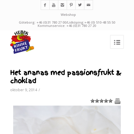
Webshop
Göteborg: +46 (0)31 780 27 00/Lidköping:+46 (0) 510-48 55 50
Kommunservice: +46 (0)31 780 27 20
Het ananas med passionsfrukt &
choklad
oktober 9, 2014
/
1
2
3
4
5