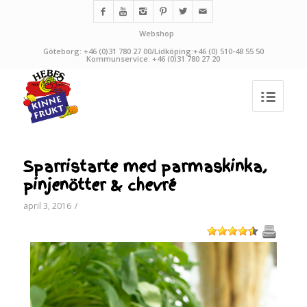
Webshop
Göteborg: +46 (0)31 780 27 00/Lidköping:+46 (0) 510-48 55 50
Kommunservice: +46 (0)31 780 27 20
Sparristarte med parmaskinka,
pinjenötter & chevré
april 3, 2016
/
1
2
3
4
5