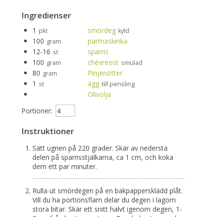
Ingredienser
1
smördeg
pkt
kyld
100
parmaskinka
gram
12-16
sparris
st
100
chévreost
gram
smulad
80
Pinjenötter
gram
1
ägg
st
till pensling
Olivolja
Portioner:
Instruktioner
Sätt ugnen på 220 grader. Skär av nedersta
delen på sparrisstjälkarna, ca 1 cm, och koka
dem ett par minuter.
Rulla ut smördegen på en bakpappersklädd plåt.
Vill du ha portionsflarn delar du degen i lagom
stora bitar. Skär ett snitt halvt igenom degen, 1-