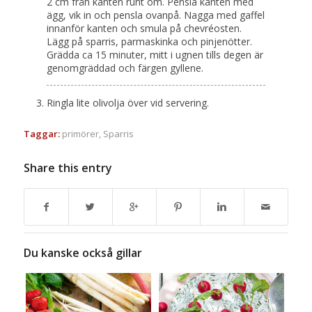
2 cm från kanten runt om. Pensla kanten med
ägg, vik in och pensla ovanpå. Nagga med gaffel
innanför kanten och smula på chevréosten.
Lägg på sparris, parmaskinka och pinjenötter.
Grädda ca 15 minuter, mitt i ugnen tills degen är
genomgräddad och färgen gyllene.
Ringla lite olivolja över vid servering.
Taggar:
primörer
,
Sparris
Share this entry
Du kanske också gillar