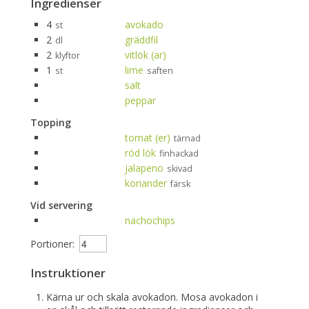
Ingredienser
4
avokado
st
2
gräddfil
dl
2
vitlök (ar)
klyftor
1
lime
st
saften
salt
peppar
Topping
tomat (er)
tärnad
röd lök
finhackad
jalapeno
skivad
koriander
färsk
Vid servering
nachochips
Portioner:
Instruktioner
Kärna ur och skala avokadon. Mosa avokadon i