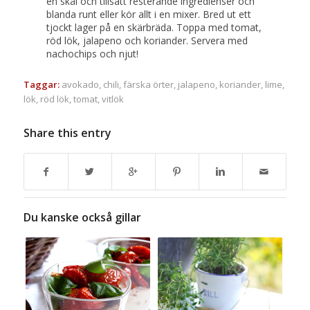
en skål och tillsätt resterande ingredienser och
blanda runt eller kör allt i en mixer. Bred ut ett
tjockt lager på en skärbräda. Toppa med tomat,
röd lök, jalapeno och koriander. Servera med
nachochips och njut!
Taggar:
avokado
,
chili
,
färska örter
,
jalapeno
,
koriander
,
lime
,
lök
,
röd lök
,
tomat
,
vitlök
Share this entry
Du kanske också gillar