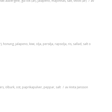
iskt
aubergine
,
gul lök (ar)
,
jalapeno
,
majonnäs
,
salt
,
vitlök (ar)
/
av
r)
,
honung
,
jalapeno
,
kiwi
,
olja
,
persilja
,
rapsolja
,
ris
,
sallad
,
salt o
ärs
,
ölburk
,
ost
,
paprikapulver
,
peppar
,
salt
/
av
Anita Jansson