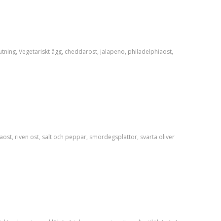
utning
,
Vegetariskt
ägg
,
cheddarost
,
jalapeno
,
philadelphiaost
,
aost
,
riven ost
,
salt och peppar
,
smördegsplattor
,
svarta oliver