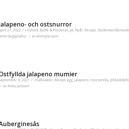
Jalapeno- och ostsnurror
april 27, 2022
/
i
Advent
,
Buffé & Plockmat
,
Jul
,
Nyår
,
Recept
,
Studenten/Skolavsl
smördegsplattor
/
av
emmylarsson
Ostfyllda jalapeno mumier
september 9, 2021
/
i
Halloween
,
Recept
ägg
,
jalapeno
,
mozzarella
,
philadelphi
/
av
Anita Jansson
Auberginesås