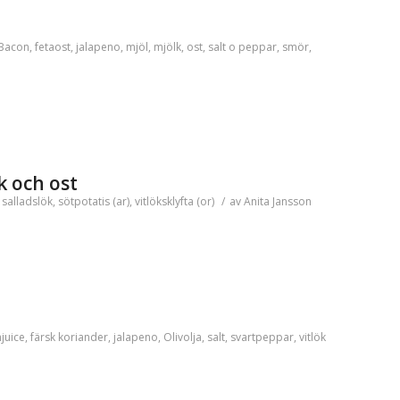
Bacon
,
fetaost
,
jalapeno
,
mjöl
,
mjölk
,
ost
,
salt o peppar
,
smör
,
k och ost
,
salladslök
,
sötpotatis (ar)
,
vitlöksklyfta (or)
/
av
Anita Jansson
njuice
,
färsk koriander
,
jalapeno
,
Olivolja
,
salt
,
svartpeppar
,
vitlök