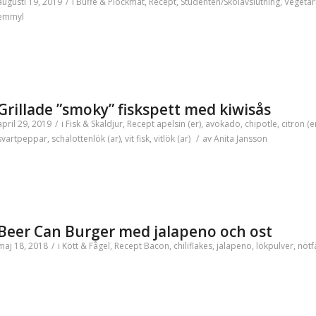
augusti 19, 2019
/
i
Buffé & Plockmat
,
Recept
,
Studenten/Skolavslutning
,
Vegetar
emmyl
Grillade ”smoky” fiskspett med kiwisås
april 29, 2019
/
i
Fisk & Skaldjur
,
Recept
apelsin (er)
,
avokado
,
chipotle
,
citron (e
svartpeppar
,
schalottenlök (ar)
,
vit fisk
,
vitlök (ar)
/
av
Anita Jansson
Beer Can Burger med jalapeno och ost
maj 18, 2018
/
i
Kött & Fågel
,
Recept
Bacon
,
chiliflakes
,
jalapeno
,
lökpulver
,
nötf