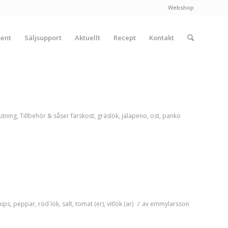
Webshop
ment
Säljsupport
Aktuellt
Recept
Kontakt
utning
,
Tillbehör & såser
färskost
,
gräslök
,
jalapeno
,
ost
,
panko
hips
,
peppar
,
röd lök
,
salt
,
tomat (er)
,
vitlök (ar)
/
av
emmylarsson