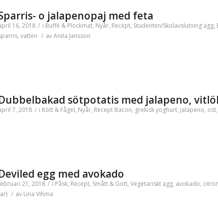
Sparris- o jalapenopaj med feta
april 16, 2018
/
i
Buffé & Plockmat
,
Nyår
,
Recept
,
Studenten/Skolavslutning
ägg
,
sparris
,
vatten
/
av
Anita Jansson
Dubbelbakad sötpotatis med jalapeno, vitlö
april 7, 2018
/
i
Kött & Fågel
,
Nyår
,
Recept
Bacon
,
grekisk yoghurt
,
jalapeno
,
ost
Deviled egg med avokado
februari 21, 2018
/
i
Påsk
,
Recept
,
Smått & Gott
,
Vegetariskt
ägg
,
avokado
,
citro
(ar)
/
av
Lina Vihma