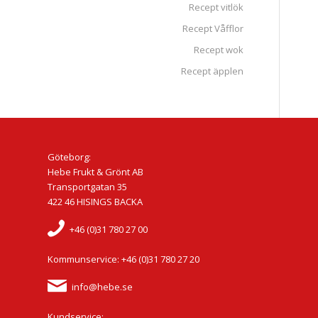
Recept vitlök
Recept Våfflor
Recept wok
Recept äpplen
Göteborg:
Hebe Frukt & Grönt AB
Transportgatan 35
422 46 HISINGS BACKA
+46 (0)31 780 27 00
Kommunservice: +46 (0)31 780 27 20
info@hebe.se
Kundservice: