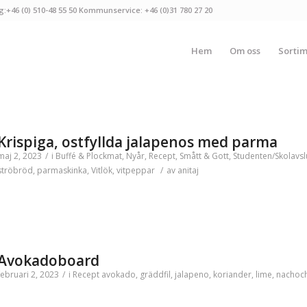
g:+46 (0) 510-48 55 50 Kommunservice: +46 (0)31 780 27 20
Hem
Om oss
Sorti
Krispiga, ostfyllda jalapenos med parma
maj 2, 2023
/
i
Buffé & Plockmat
,
Nyår
,
Recept
,
Smått & Gott
,
Studenten/Skolavsl
ströbröd
,
parmaskinka
,
Vitlök
,
vitpeppar
/
av
anitaj
Avokadoboard
februari 2, 2023
/
i
Recept
avokado
,
gräddfil
,
jalapeno
,
koriander
,
lime
,
nachoc