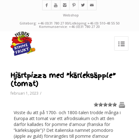
Webshop
Göteborg: +46 (0)31 780 27 00/Lidköping:+46 (0) 510-48 55 50
Kommunservice: +46 (0)31 780 27 20
Hjärtpizza med ”kärleksäpple”
(tomat)
februari 1, 2023
/
1
2
3
4
5
Visste du att på 1700- och 1800-talen trodde många i
Europa att tomat var ett afrodisiakum och att den
därför kallades för pomme d'amour (franska för
”kärleksäpple”)? Det italienska namnet pomodoro
(äpple av guld) förvrängdes till pomme d’amour