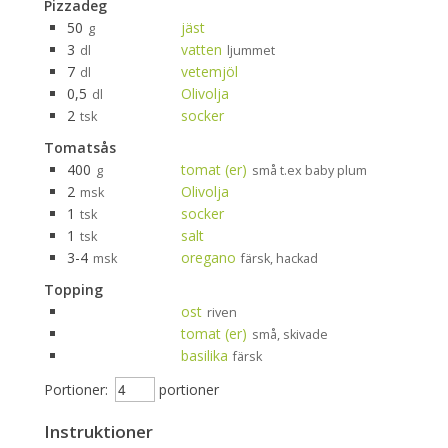
Pizzadeg
50
jäst
g
3
vatten
dl
ljummet
7
vetemjöl
dl
0,5
Olivolja
dl
2
socker
tsk
Tomatsås
400
tomat (er)
g
små t.ex baby plum
2
Olivolja
msk
1
socker
tsk
1
salt
tsk
3-4
oregano
msk
färsk, hackad
Topping
ost
riven
tomat (er)
små, skivade
basilika
färsk
Portioner:
portioner
Instruktioner