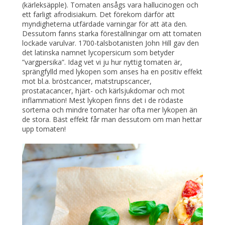
(kärleksäpple). Tomaten ansågs vara hallucinogen och
ett farligt afrodisiakum. Det förekom därför att
myndigheterna utfärdade varningar för att äta den.
Dessutom fanns starka föreställningar om att tomaten
lockade varulvar. 1700-talsbotanisten John Hill gav den
det latinska namnet lycopersicum som betyder
”vargpersika”. Idag vet vi ju hur nyttig tomaten är,
sprängfylld med lykopen som anses ha en positiv effekt
mot bl.a. bröstcancer, matstrupscancer,
prostatacancer, hjärt- och kärlsjukdomar och mot
inflammation! Mest lykopen finns det i de rödaste
sorterna och mindre tomater har ofta mer lykopen än
de stora. Bäst effekt får man dessutom om man hettar
upp tomaten!