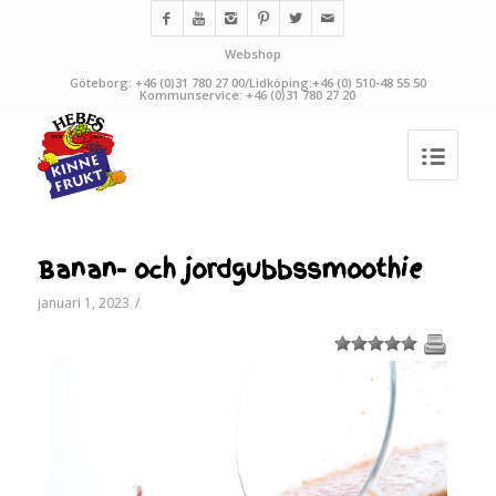
Webshop
Göteborg: +46 (0)31 780 27 00/Lidköping:+46 (0) 510-48 55 50
Kommunservice: +46 (0)31 780 27 20
Banan- och jordgubbssmoothie
januari 1, 2023
/
1
2
3
4
5