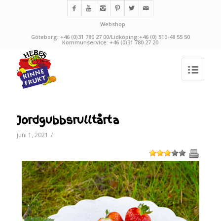
Webshop
Göteborg: +46 (0)31 780 27 00/Lidköping:+46 (0) 510-48 55 50
Kommunservice: +46 (0)31 780 27 20
Jordgubbsrulltårta
juni 1, 2021
/
1
2
3
4
5