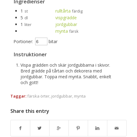
Ingredienser
1
rulltårta
st
färdig
5
vispgrädde
dl
1
jordgubbar
liter
mynta
färsk
Portioner:
bitar
Instruktioner
Vispa grädden och skär jordgubbarna i skivor.
Bred grädde på tårtan och dekorera med
jordgubbar. Toppa med mynta. Snabbt, enkelt
och gott!
Taggar:
färska örter
,
jordgubbar
,
mynta
Share this entry