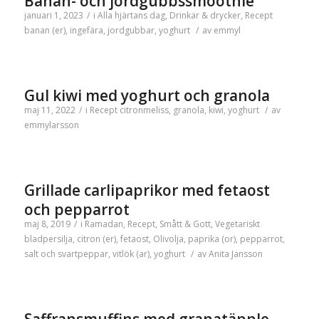
Banan- och jordgubbssmoothie
januari 1, 2023
/
i
Alla hjärtans dag
,
Drinkar & drycker
,
Recept
banan (er)
,
ingefära
,
jordgubbar
,
yoghurt
/
av
emmyl
Gul kiwi med yoghurt och granola
maj 11, 2022
/
i
Recept
citronmeliss
,
granola
,
kiwi
,
yoghurt
/
av
emmylarsson
Grillade carlipaprikor med fetaost
och pepparrot
maj 8, 2019
/
i
Ramadan
,
Recept
,
Smått & Gott
,
Vegetariskt
bladpersilja
,
citron (er)
,
fetaost
,
Olivolja
,
paprika (or)
,
pepparrot
,
salt och svartpeppar
,
vitlök (ar)
,
yoghurt
/
av
Anita Jansson