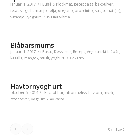
januari 1, 2017
/
i
Buffé & Plockmat
,
Recept
ägg
,
bakpulver
,
fetaost
,
grahamsmjöl
,
olja
,
oregano
,
prosciutto
,
salt
,
tomat (er)
,
vetemjöl
,
yoghurt
/
av
Lina Vihma
Blåbärsmums
januari 1, 2017
/
i
Bakat
,
Desserter
,
Recept
,
Vegetariskt
blåbär
,
kesella
,
mango-
,
musli
,
yoghurt
/
av
karro
Havtornyoghurt
oktober 6, 2014
/
i
Recept
bär
,
citronmeliss
,
havtorn
,
musli
,
strösocker
,
yoghurt
/
av
karro
1
2
Sida 1 av 2