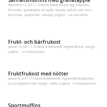
Saffransmuffins med granatäpple
december 12, 2017
/
i
Advent
,
Bakat
,
Recept
ägg
,
bakpulver
,
florsocker
,
granatäpple (n)
,
mjölk
,
rapsolja
,
saffran
,
salt
,
smör
,
strösocker
,
vaniljsocker
,
vetemjöl
,
yoghurt
/
av
Lina Vihma
Frukt- och bärfrukost
januari 10, 2017
/
i
Frukost & Mellanmål
,
Vegetariskt
bär
,
mango-
,
yoghurt
/
av
Anita Jansson
Fruktfrukost med nötter
januari 8, 2017
/
i
Frukost & Mellanmål
,
Vegetariskt
blodapelsin
(er)
,
jordgubbar
,
kiwi
,
mango-
,
nötter
,
yoghurt
/
av
Anita Jansson
Sportmuffins