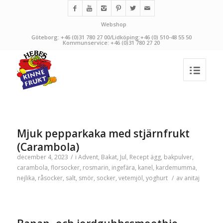
Webshop
Göteborg: +46 (0)31 780 27 00/Lidköping:+46 (0) 510-48 55 50
Kommunservice: +46 (0)31 780 27 20
Mjuk pepparkaka med stjärnfrukt
(Carambola)
december 4, 2023
/
i
Advent
,
Bakat
,
Jul
,
Recept
ägg
,
bakpulver
,
carambola
,
florsocker, rosmarin
,
ingefära
,
kanel
,
kardemumma
,
nejlika
,
råsocker
,
salt
,
smör
,
socker
,
vetemjöl
,
yoghurt
/
av
anitaj