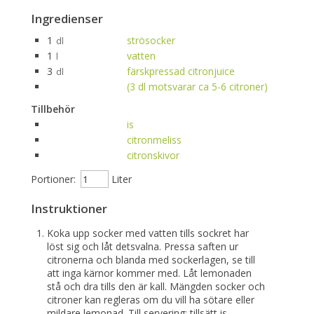
Ingredienser
1
strösocker
dl
1
vatten
l
3
färskpressad citronjuice
dl
(3 dl motsvarar ca 5-6 citroner)
Tillbehör
is
citronmeliss
citronskivor
Portioner:
Liter
Instruktioner
Koka upp socker med vatten tills sockret har
löst sig och låt detsvalna. Pressa saften ur
citronerna och blanda med sockerlagen, se till
att inga kärnor kommer med. Låt lemonaden
stå och dra tills den är kall. Mängden socker och
citroner kan regleras om du vill ha sötare eller
mildare lemonad. Till servering: tillsätt is,