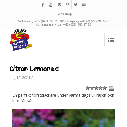
Webshop
Göteborg: +46 (0)31 780 27 00/Lidköping:+46 (0) 510-48 55 50
Kommunservice: +46 (0)31 780 27 20
Citron Lemonad
maj 15, 2024
/
1
2
3
4
5
En perfekt törstsläckare under varma dagar. Fräsch och
inte för söt!