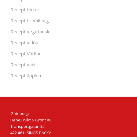
Recept tårtor
Recept till Valborg
Recept vegetariskt
Recept vitlök
Recept Våfflor
Recept wok
Recept äpplen
Göteborg:
Hebe Frukt & Grönt AB
Transportgatan 35
422 46 HISINGS BACKA