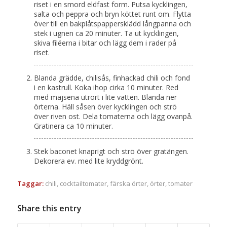
riset i en smord eldfast form. Putsa kycklingen,
salta och peppra och bryn köttet runt om. Flytta
över till en bakplåtspappersklädd långpanna och
stek i ugnen ca 20 minuter. Ta ut kycklingen,
skiva filéerna i bitar och lägg dem i rader på
riset.
Blanda grädde, chilisås, finhackad chili och fond
i en kastrull. Koka ihop cirka 10 minuter. Red
med majsena utrört i lite vatten. Blanda ner
örterna. Häll såsen över kycklingen och strö
över riven ost. Dela tomaterna och lägg ovanpå.
Gratinera ca 10 minuter.
Stek baconet knaprigt och strö över gratängen.
Dekorera ev. med lite kryddgrönt.
Taggar:
chili
,
cocktailtomater
,
färska örter
,
örter
,
tomater
Share this entry