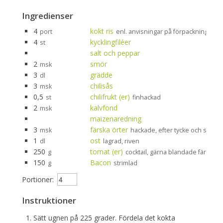
Ingredienser
4
kokt ris
port
enl. anvisningar på förpackningen
4
kycklingfiléer
st
salt och peppar
2
smör
msk
3
grädde
dl
3
chilisås
msk
0,5
chilifrukt (er)
st
finhackad
2
kalvfond
msk
maizenaredning
3
färska örter
msk
hackade, efter tycke och smak
1
ost
dl
lagrad, riven
250
tomat (er)
g
cocktail, gärna blandade färger
150
Bacon
g
strimlad
Portioner:
Instruktioner
Sätt ugnen på 225 grader. Fördela det kokta