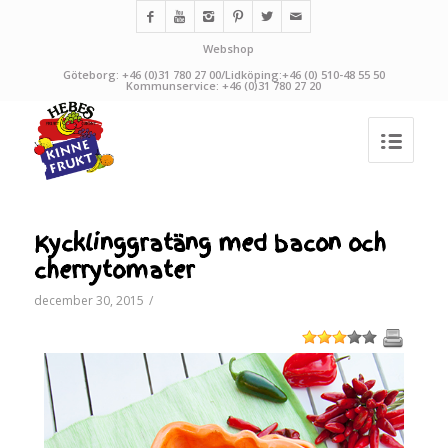
Webshop
Göteborg: +46 (0)31 780 27 00/Lidköping:+46 (0) 510-48 55 50
Kommunservice: +46 (0)31 780 27 20
Kycklinggratäng med bacon och
cherrytomater
december 30, 2015
/
1
2
3
4
5