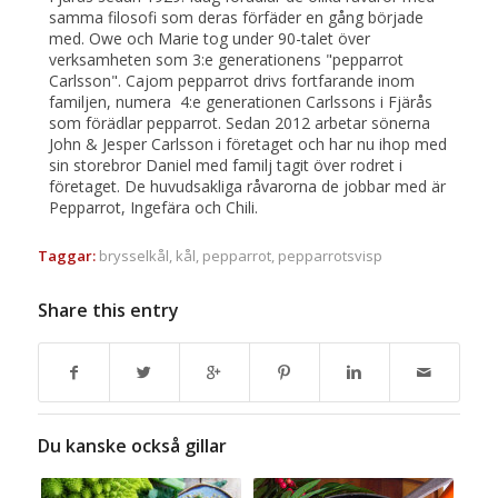
samma filosofi som deras förfäder en gång började
med. Owe och Marie tog under 90-talet över
verksamheten som 3:e generationens "pepparrot
Carlsson". Cajom pepparrot drivs fortfarande inom
familjen, numera 4:e generationen Carlssons i Fjärås
som förädlar pepparrot. Sedan 2012 arbetar sönerna
John & Jesper Carlsson i företaget och har nu ihop med
sin storebror Daniel med familj tagit över rodret i
företaget. De huvudsakliga råvarorna de jobbar med är
Pepparrot, Ingefära och Chili.
Taggar:
brysselkål
,
kål
,
pepparrot
,
pepparrotsvisp
Share this entry
Du kanske också gillar