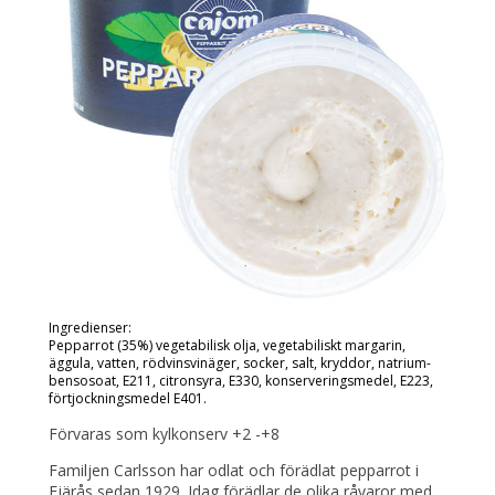
Ingredienser:
Pepparrot (35%) vegetabilisk olja, vegetabiliskt margarin,
äggula, vatten, rödvinsvinäger, socker, salt, kryddor, natrium-
bensosoat, E211, citronsyra, E330, konserveringsmedel, E223,
förtjockningsmedel E401.
Förvaras som kylkonserv +2 -+8
Familjen Carlsson har odlat och förädlat pepparrot i
Fjärås sedan 1929. Idag förädlar de olika råvaror med