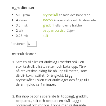
Ingredienser
500
brysselkål
gram
ansade och halverade
4
Bacon
skivor
knaperstekta och finstrimlade
3,5
gräddfil
msk
eller creme fraiche
2
pepparrotsvisp
tsk
Cajom
0,25
salt
tsk
Portioner:
Instruktioner
Sätt en sil eller ett durkslag i rostfritt stål i en
stor kastrull, tillsätt vatten och koka upp. Tänk
på att vätskan aldrig får nå upp till maten, som
då blir kokt i stället för ångkokt. Lägg
brysselkålen i silen eller durkslaget och ånga tills
de är mjuka, ca 7 minuter.
Rör ihop bacon ( spara lite till topping), gräddfil,
pepparrot, salt och peppar i en skål. Lägg i
brysselkål och rör om. Toppa med resterande