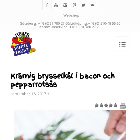
Webshop
Göteborg: +46 (0)31 780 27 00/Lidköping:+46 (0) 510-48 55 50
Kommunservice: +46 (0)31 780 27 20
Krämig brysselkål i bacon och
pepparrotsås
september 16, 2017
/
1
2
3
4
5