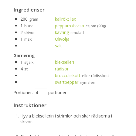
Ingredienser
200
kallrökt lax
gram
1
pepparrotsvisp
burk
cajom (90g)
2
kavring
skivor
smulad
1
Olivolja
msk
salt
Garnering
1
blekselleri
stjälk
4
rädisor
st
broccoliskott
eller rädisskott
svartpeppar
nymalen
Portioner:
portioner
Instruktioner
Hyvla bleksellerin i strimlor och skär rädisorna i
skivor.