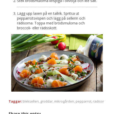
Stek brödsmulorna krispiga i olivolja och lite salt.
Lägg upp laxen på en tallrik. Spritsa ut
pepparrotsvispen och lägg på sellerin och
rädisorna. Toppa med brödsmulorna och
broccoli- eller rädisskott.
Taggar:
blekselleri
,
groddar
,
mikrogården
,
pepparrot
,
rädisor
Share this entry