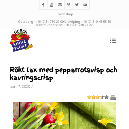
Webshop
Göteborg: +46 (0)31 780 27 00/Lidköping:+46 (0) 510-48 55 50
Kommunservice: +46 (0)31 780 27 20
Rökt lax med pepparrotsvisp och
kavringscrisp
april 7, 2020
/
1
2
3
4
5