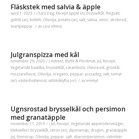
Fläskstek med salvia & äpple
april 1, 2023
/
i
Fars Dag
,
Recept
äpple (n)
,
brysselkål
,
flingsalt
,
gullök (ar)
,
kotlett
,
Olivolja
,
potatis (ar)
,
salt
,
salvia
,
smör
,
ströbröd
,
svartpeppar
/
av
Lina Vihma
Julgranspizza med kål
november 29, 2020
/
i
Advent
,
Buffé & Plockmat
,
Jul
,
Recept
,
Vegetariskt
basilika
,
brysselkål
,
carambola
,
chévreost
,
grönkål
,
mozzarellaost
,
Olivolja
,
oregano
,
peppar
,
pizzadeg
,
salt
,
tomat
(er)
,
västerbottenost
,
vitlöksklyfta (or)
/
av
emmyl
Ugnsrostad brysselkål och persimon
med granatäpple
november 11, 2019
/
i
Jul
,
Recept
,
Vegetariskt
äppelcidervinäger
,
blekselleri
,
brysselkål
,
citron (er)
,
dijonsenap
,
dragon
,
granatäpple
(n)
,
lönnsirap
,
Olivolja
,
peppar
,
salt
,
sharon/persimon
,
valnötter