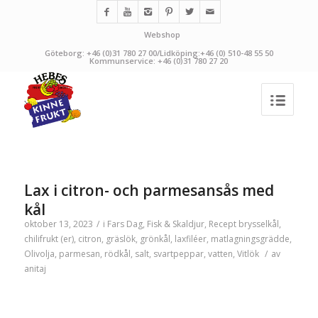
Webshop
Göteborg: +46 (0)31 780 27 00/Lidköping:+46 (0) 510-48 55 50
Kommunservice: +46 (0)31 780 27 20
Lax i citron- och parmesansås med
kål
oktober 13, 2023
/
i
Fars Dag
,
Fisk & Skaldjur
,
Recept
brysselkål
,
chilifrukt (er)
,
citron
,
gräslök
,
grönkål
,
laxfiléer
,
matlagningsgrädde
,
Olivolja
,
parmesan
,
rödkål
,
salt
,
svartpeppar
,
vatten
,
Vitlök
/
av
anitaj