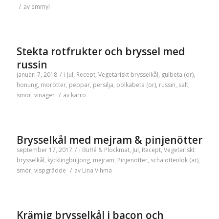
/
av
emmyl
Stekta rotfrukter och bryssel med
russin
januari 7, 2018
/
i
Jul
,
Recept
,
Vegetariskt
brysselkål
,
gulbeta (or)
,
honung
,
morötter
,
peppar
,
persilja
,
polkabeta (or)
,
russin
,
salt
,
smör
,
vinäger
/
av
karro
Brysselkål med mejram & pinjenötter
september 17, 2017
/
i
Buffé & Plockmat
,
Jul
,
Recept
,
Vegetariskt
brysselkål
,
kycklingbuljong
,
mejram
,
Pinjenötter
,
schalottenlök (ar)
,
smör
,
vispgrädde
/
av
Lina Vihma
Krämig brysselkål i bacon och