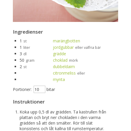
Ingredienser
1
marängbotten
st
1
jordgubbar
liter
eller valfria bär
3
grädde
dl
50
choklad
gram
mörk
2
dubbeldaim
st
citronmeliss
eller
mynta
Portioner:
bitar
Instruktioner
Koka upp 0,5 dl av grädden. Ta kastrullen från
plattan och bryt ner chokladen i den varma
grädden så att den smälter. Rör till slät
konsistens och låt kallna till rumstemperatur.