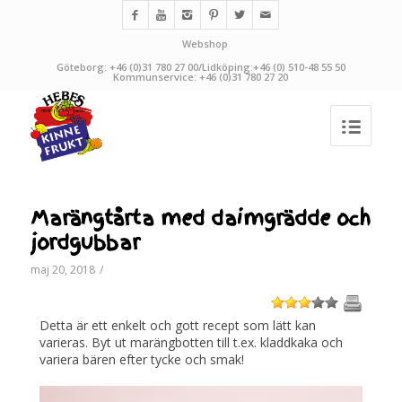
Webshop
Göteborg: +46 (0)31 780 27 00/Lidköping:+46 (0) 510-48 55 50
Kommunservice: +46 (0)31 780 27 20
Marängtårta med daimgrädde och
jordgubbar
maj 20, 2018
/
1
2
3
4
5
Detta är ett enkelt och gott recept som lätt kan
varieras. Byt ut marängbotten till t.ex. kladdkaka och
variera bären efter tycke och smak!