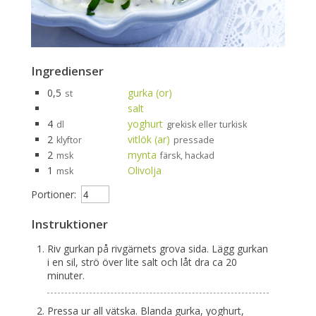
Ingredienser
0,5
gurka (or)
st
salt
4
yoghurt
dl
grekisk eller turkisk
2
vitlök (ar)
klyftor
pressade
2
mynta
msk
färsk, hackad
1
Olivolja
msk
Portioner:
Instruktioner
Riv gurkan på rivgärnets grova sida. Lägg gurkan
i en sil, strö över lite salt och låt dra ca 20
minuter.
Pressa ur all vätska. Blanda gurka, yoghurt,