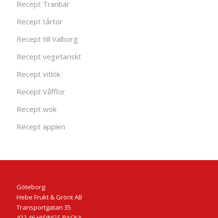
Recept Tranbär
Recept tårtor
Recept till Valborg
Recept vegetariskt
Recept vitlök
Recept Våfflor
Recept wok
Recept äpplen
Göteborg:
Hebe Frukt & Grönt AB
Transportgatan 35
422 46 HISINGS BACKA