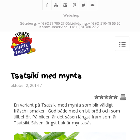
Webshop
Göteborg: +46 (0)31 780 27 00/Lidköping:+46 (0) 510-48 55 50
Kommunservice: +46 (0)31 780 27 20
Tsatsiki med mynta
oktober 2, 2014
/
1
2
3
4
5
En variant på Tsatsiki med mynta som blir väldigt
fräsch i smaken! God både med en bit bröd och som
tillbehör. På bilden är det såsen längst fram som är
Tsatsiki. Såsen längst bak är myntasås.