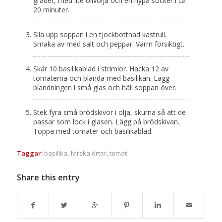
grader, med lite olivolja och en nypa socker i ca
20 minuter.
Sila upp soppan i en tjockbottnad kastrull.
Smaka av med salt och peppar. Värm försiktigt.
Skär 10 basilikablad i strimlor. Hacka 12 av
tomaterna och blanda med basilikan. Lägg
blandningen i små glas och häll soppan över.
Stek fyra små brödskivor i olja, skurna så att de
passar som lock i glasen. Lägg på brödskivan.
Toppa med tomater och basilikablad.
Taggar:
basilika
,
färska örter
,
tomat
Share this entry