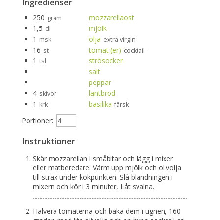
Ingredienser
250
mozzarellaost
gram
1,5
mjölk
dl
1
olja
msk
extra virgin
16
tomat (er)
st
cocktail-
1
strösocker
tsl
salt
peppar
4
lantbröd
skivor
1
basilika
krk
färsk
Portioner:
Instruktioner
Skär mozzarellan i småbitar och lägg i mixer
eller matberedare. Värm upp mjölk och olivolja
till strax under kokpunkten. Slå blandningen i
mixern och kör i 3 minuter, Låt svalna.
Halvera tomaterna och baka dem i ugnen, 160