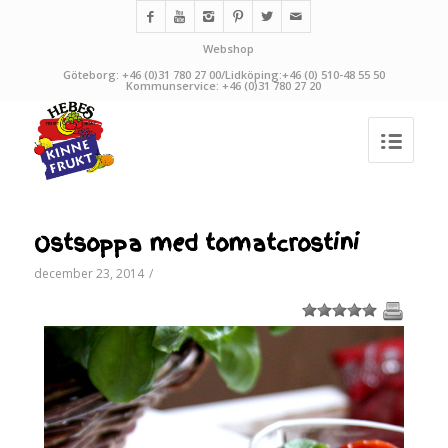
Webshop
Göteborg: +46 (0)31 780 27 00/Lidköping:+46 (0) 510-48 55 50
Kommunservice: +46 (0)31 780 27 20
Ostsoppa med tomatcrostini
december 23, 2014
/
1
2
3
4
5