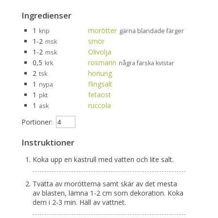
Ingredienser
1
morötter
knp
gärna blandade färger
1-2
smör
msk
1-2
Olivolja
msk
0,5
rosmarin
krk
några färska kvistar
2
honung
tsk
1
flingsalt
nypa
1
fetaost
pkt
1
ruccola
ask
Portioner:
Instruktioner
Koka upp en kastrull med vatten och lite salt.
Tvätta av morötterna samt skär av det mesta
av blasten, lämna 1-2 cm som dekoration. Koka
dem i 2-3 min. Häll av vattnet.