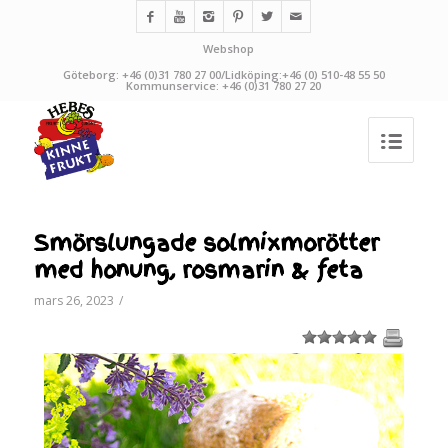
Webshop
Göteborg: +46 (0)31 780 27 00/Lidköping:+46 (0) 510-48 55 50
Kommunservice: +46 (0)31 780 27 20
Smörslungade solmixmorötter
med honung, rosmarin & feta
mars 26, 2023
/
1
2
3
4
5