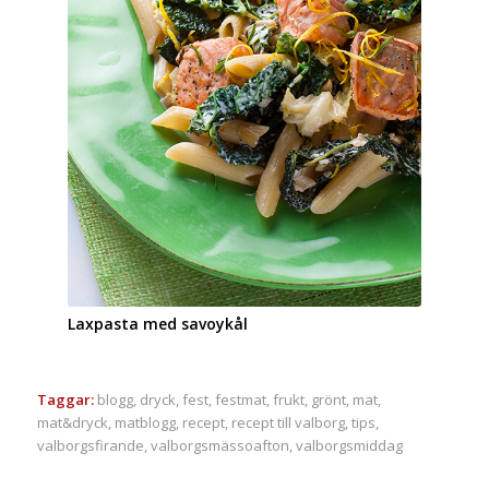
Rödbetor med balsamvinäger & chévre
Taggar:
blogg
,
dryck
,
fest
,
festmat
,
frukt
,
grönt
,
mat
,
mat&dryck
,
matblogg
,
recept
,
recept till valborg
,
tips
,
valborgsfirande
,
valborgsmässoafton
,
valborgsmiddag
Share this entry