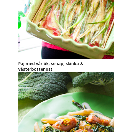
Smörslungade solmixmorötter med honung,
rosmarin & feta