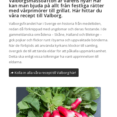
Valborgsmässoafton är vårens nyår! Här
kan man bjuda på allt från festliga rätter
med vårprimörer till grillat. Här hittar du
våra recept till Valborg.
Valborgsfirandet har i Sverige en historia från medeltiden,
redan då förknippad med ungdomar och deras festande. I de
gammeldanska områdena – Skåne, Halland och Blekinge –
gick pojkar och flickor runt i byarna och uppvaktade bönderna.
När de förbjöds att använda kyrkans klockor till samling,
övergick de till att tända eldar för att påkalla uppmärksamhet.
Detta ska enligt vissa tolkningar ha varit upprinnelsen till
eldarna.
Kolla in alla våra recept till Valborg här!