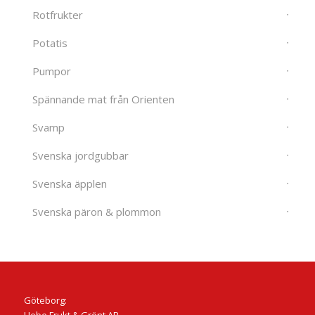
Rotfrukter
Potatis
Pumpor
Spännande mat från Orienten
Svamp
Svenska jordgubbar
Svenska äpplen
Svenska päron & plommon
Göteborg:
Hebe Frukt & Grönt AB