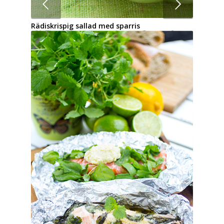
Nästa
Ugnsbakad färsk vitlök