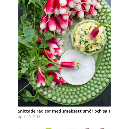
Snabbstekt lamm med kronärtskockor, citron
& vitlök