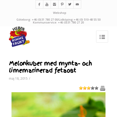
Webshop
Göteborg: +46 (0)31 780 27 00/Lidköping:+46 (0) 510-48 55 50
Kommunservice: +46 (0)31 780 27 20
Melonkuber med mynta- och
limemarinerad fetaost
maj 18, 2015
/
1
2
3
4
5