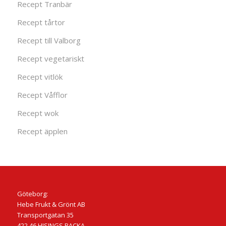
Recept Tranbär
Recept tårtor
Recept till Valborg
Recept vegetariskt
Recept vitlök
Recept Våfflor
Recept wok
Recept äpplen
Göteborg:
Hebe Frukt & Grönt AB
Transportgatan 35
422 46 HISINGS BACKA