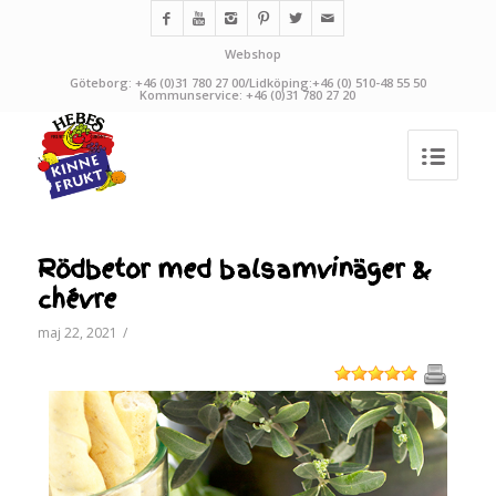
Webshop
Göteborg: +46 (0)31 780 27 00/Lidköping:+46 (0) 510-48 55 50
Kommunservice: +46 (0)31 780 27 20
Rödbetor med balsamvinäger &
chévre
maj 22, 2021
/
1
2
3
4
5