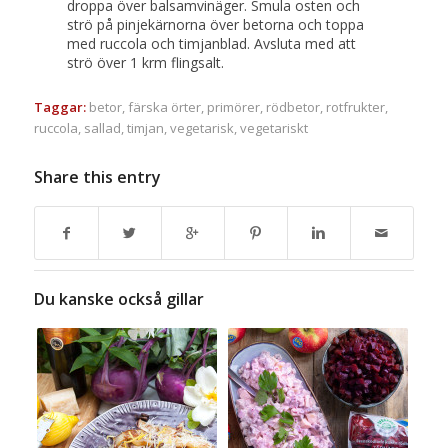
droppa över balsamvinäger. Smula osten och
strö på pinjekärnorna över betorna och toppa
med ruccola och timjanblad. Avsluta med att
strö över 1 krm flingsalt.
Taggar:
betor
,
färska örter
,
primörer
,
rödbetor
,
rotfrukter
,
ruccola
,
sallad
,
timjan
,
vegetarisk
,
vegetariskt
Share this entry
Du kanske också gillar