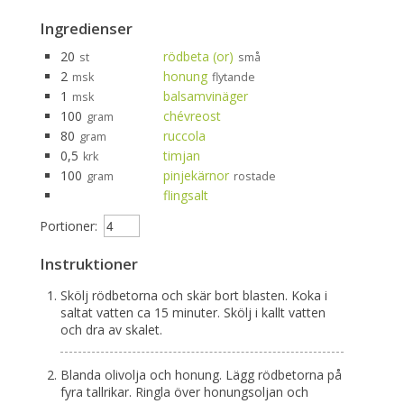
Ingredienser
20
rödbeta (or)
st
små
2
honung
msk
flytande
1
balsamvinäger
msk
100
chévreost
gram
80
ruccola
gram
0,5
timjan
krk
100
pinjekärnor
gram
rostade
flingsalt
Portioner:
Instruktioner
Skölj rödbetorna och skär bort blasten. Koka i
saltat vatten ca 15 minuter. Skölj i kallt vatten
och dra av skalet.
Blanda olivolja och honung. Lägg rödbetorna på
fyra tallrikar. Ringla över honungsoljan och