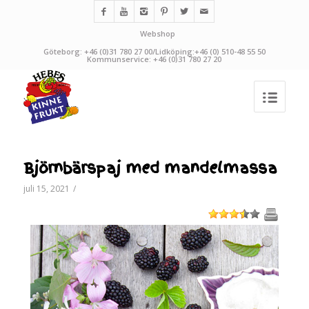
Webshop
Göteborg: +46 (0)31 780 27 00/Lidköping:+46 (0) 510-48 55 50
Kommunservice: +46 (0)31 780 27 20
Björnbärspaj med mandelmassa
juli 15, 2021
/
1
2
3
4
5