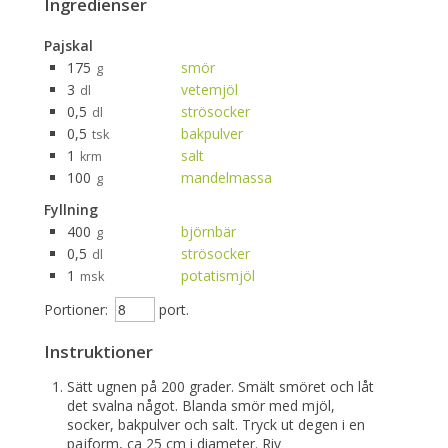
Ingredienser
Pajskal
175
smör
g
3
vetemjöl
dl
0,5
strösocker
dl
0,5
bakpulver
tsk
1
salt
krm
100
mandelmassa
g
Fyllning
400
björnbär
g
0,5
strösocker
dl
1
potatismjöl
msk
Portioner:
port.
Instruktioner
Sätt ugnen på 200 grader. Smält smöret och låt
det svalna något. Blanda smör med mjöl,
socker, bakpulver och salt. Tryck ut degen i en
pajform, ca 25 cm i diameter. Riv