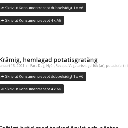
Skriv ut Konsumentrecept dubbelsidigt 1 x A6
Skriv ut Konsumentrecept 4 x A6
Krämig, hemlagad potatisgratäng
januari 13, 2021
/
i
Fars Dag
,
Nyår
,
Recept
,
Vegetariskt
gul lök (ar)
,
potatis (ar)
,
r
Skriv ut Konsumentrecept dubbelsidigt 1 x A6
Skriv ut Konsumentrecept 4 x A6