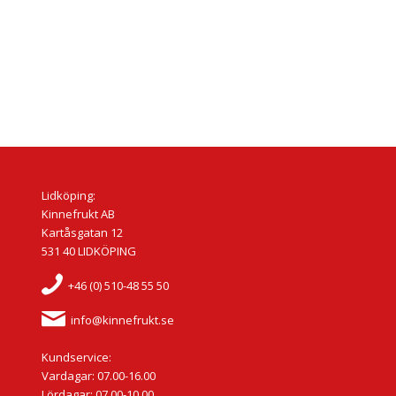
Lidköping:
Kinnefrukt AB
Kartåsgatan 12
531 40 LIDKÖPING
+46 (0) 510-48 55 50
info@kinnefrukt.se
Kundservice:
Vardagar: 07.00-16.00
Lördagar: 07.00-10.00