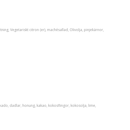
tning
,
Vegetariskt
citron (er)
,
machésallad
,
Olivolja
,
pinjekärnor
,
kado
,
dadlar
,
honung
,
kakao
,
kokosflingor
,
kokosolja
,
lime
,