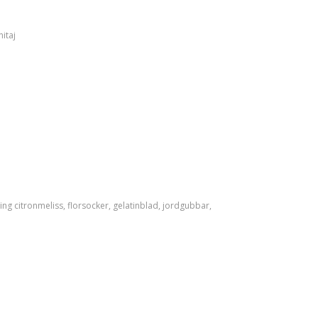
nitaj
ing
citronmeliss
,
florsocker
,
gelatinblad
,
jordgubbar
,