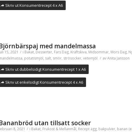
Skriv ut Konsumentrecept 4 x A6
Björnbärspaj med mandelmassa
juli 15, 2021
/
i
Bakat
,
Desserter
,
Fars Dag
,
Kräftskiva
,
Midsommar
,
Mors Dag
,
N
mandelmassa
,
potatismjöl
,
salt
,
smör
,
strösocker
,
vetemjöl
/
av
Anita Jansson
Skriv ut dubbelsidigt Konsumentrecept 1 x A6
Skriv ut enkelsidigt Konsumentrecept 4 x A6
Bananbröd utan tillsatt socker
februari 8, 2021
/
i
Bakat
,
Frukost & Mellanmål
,
Recept
ägg
,
bakpulver
,
banan (e