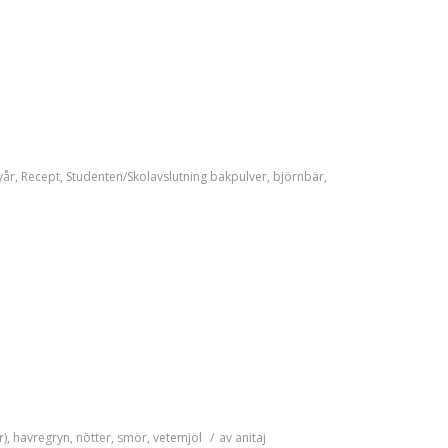
yår
,
Recept
,
Studenten/Skolavslutning
bakpulver
,
björnbär
,
r)
,
havregryn
,
nötter
,
smör
,
vetemjöl
/
av
anitaj