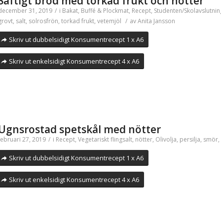
Saftigt bröd med torkad frukt och nötter
december 31, 2019
/
i
Bakat
,
Buffé & Plockmat
,
Recept
,
Studenten/Skolavslutnin
grovt
,
salt
,
solrosfrön
,
torkad frukt
,
vetemjöl
/
av
Anita Jansson
Skriv ut dubbelsidigt Konsumentrecept 1 x A6
Skriv ut enkelsidigt Konsumentrecept 4 x A6
Ugnsrostad spetskål med nötter
februari 27, 2019
/
i
Recept
,
Vegetariskt
flingsalt
,
nötter
,
Olivolja
,
persilja
,
smör
,
Skriv ut dubbelsidigt Konsumentrecept 1 x A6
Skriv ut enkelsidigt Konsumentrecept 4 x A6