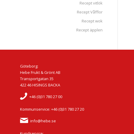
Recept vitlök
Recept Våfflor
Recept wok
Recept äpplen
Göteborg:
Hebe Frukt & Grönt AB
Transportgatan 35
422 46 HISINGS BACKA
+46 (0)31 780 27 00
Kommunservice: +46 (0)31 780 27 20
info@hebe.se
Kundservice: