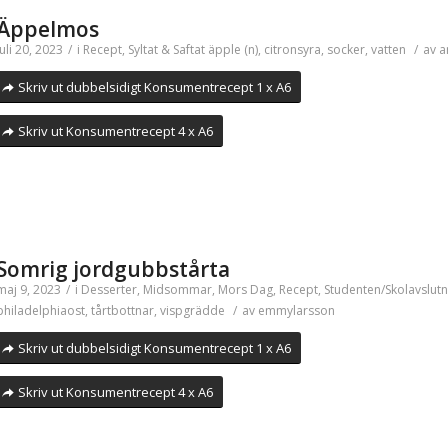
Äppelmos
juli 20, 2023
/
i
Recept
,
Syltat & Saftat
äpple (n)
,
citronsyra
,
socker
,
vatten
/
av
a
Skriv ut dubbelsidigt Konsumentrecept 1 x A6
Skriv ut Konsumentrecept 4 x A6
Somrig jordgubbstårta
maj 9, 2023
/
i
Desserter
,
Midsommar
,
Mors Dag
,
Recept
,
Studenten/Skolavslutn
philadelphiaost
,
tårtbottnar
,
vispgrädde
/
av
emmylarsson
Skriv ut dubbelsidigt Konsumentrecept 1 x A6
Skriv ut Konsumentrecept 4 x A6