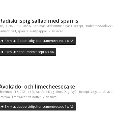
Rädiskrispig sallad med sparris
maj 3, 2022
/
i
Buffé & Plockmat
,
Midsommar
,
Påsk
,
Recept
,
Studenten/Skolavslu
rädisor
,
salt
,
sparris
,
svartpeppar
/
av
karro
Skriv ut dubbelsidigt Konsumentrecept 1 x A6
Skriv ut Konsumentrecept 4 x A6
Avokado- och limecheesecake
december 18, 2021
/
i
Bakat
,
Fars Dag
,
Mors Dag
,
Nyår
,
Recept
,
Vegetariskt
avo
limeskal
,
limeskivor
,
valnötter
/
av
anitaj
Skriv ut dubbelsidigt Konsumentrecept 1 x A6