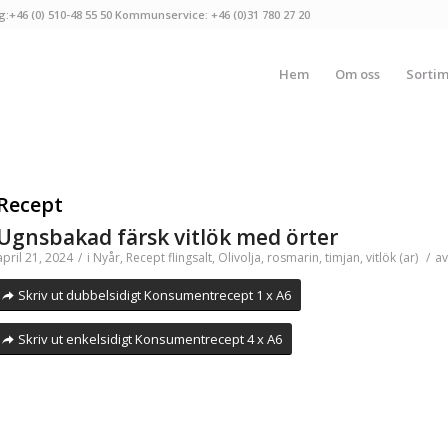
g:+46 (0) 510-48 55 50 Kommunservice: +46 (0)31 780 27 20
Hem
Om oss
Sorti
Recept
Ugnsbakad färsk vitlök med örter
april 21, 2024
/
i
Nyår
,
Recept
flingsalt
,
Olivolja
,
rosmarin
,
timjan
,
vitlök (ar)
/
a
Skriv ut dubbelsidigt Konsumentrecept 1 x A6
Skriv ut enkelsidigt Konsumentrecept 4 x A6