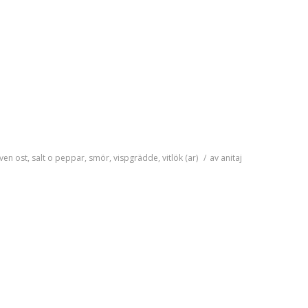
iven ost
,
salt o peppar
,
smör
,
vispgrädde
,
vitlök (ar)
/
av
anitaj