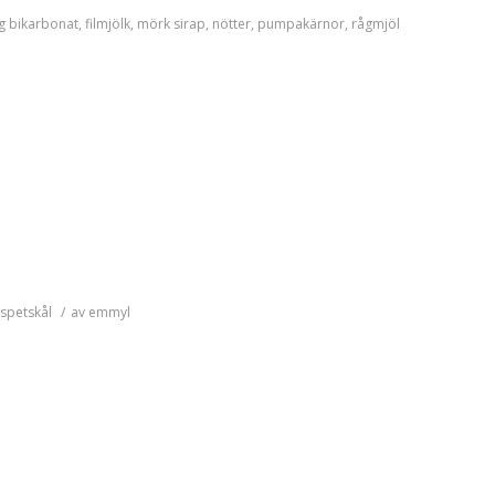
g
bikarbonat
,
filmjölk
,
mörk sirap
,
nötter
,
pumpakärnor
,
rågmjöl
spetskål
/
av
emmyl